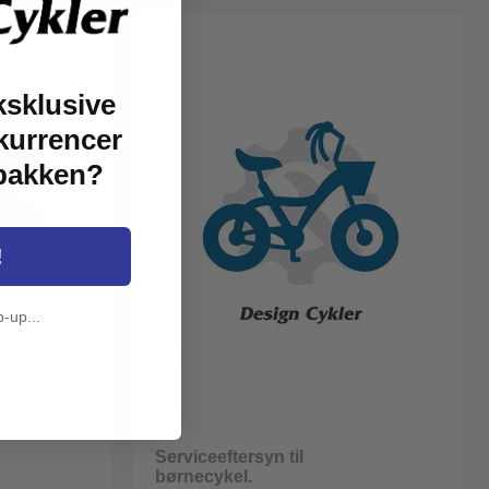
ksklusive
kurrencer
dbakken?
!
p-up...
Serviceeftersyn til
børnecykel.