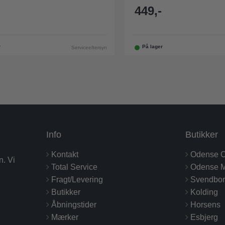
449,-
r
På lager
Serviceeftersyn
Info
Butikker
Kontakt
Odense C
n. Vi
Total Service
Odense M
Fragt/Levering
Svendbo
Butikker
Kolding
Åbningstider
Horsens
Mærker
Esbjerg