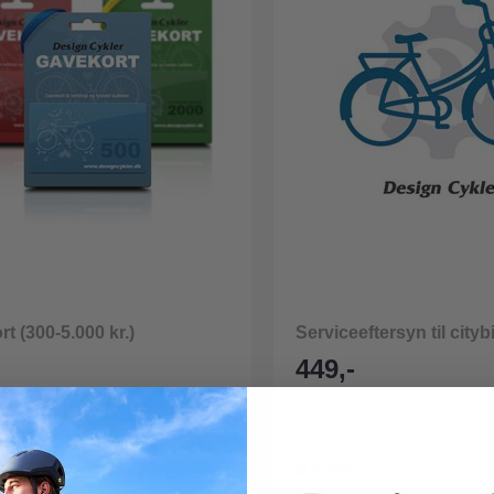
t (300-5.000 kr.)
Serviceeftersyn til cityb
449,-
r
På lager
Gavekort