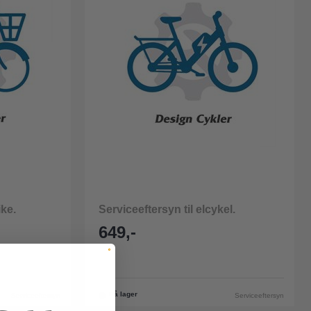
ike.
Serviceeftersyn til elcykel.
649,-
På lager
Serviceeftersyn
Serviceeftersyn