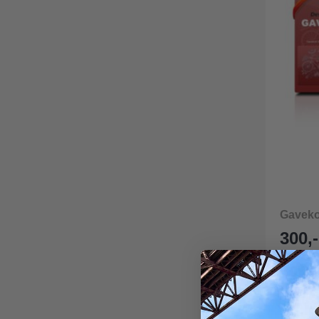
Gavekor
300,-
På lage