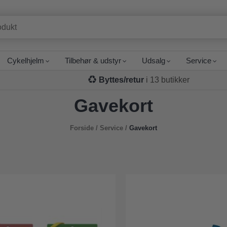
Cykelhjelm
Tilbehør & udstyr
Udsalg
Service
Byttes/retur
i 13 butikker
Gavekort
Forside
/
Service
/
Gavekort