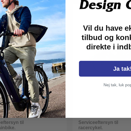
Vil du have e
tilbud og kon
direkte i in
Ja tak
Nej tak, luk po
eftersyn til
Serviceeftersyn til
inbike.
racercykel.