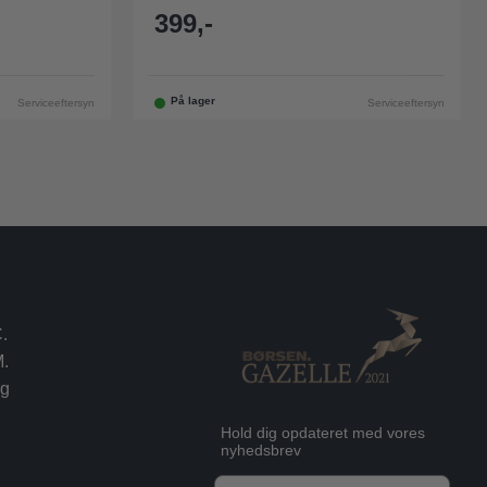
399,-
På lager
Serviceeftersyn
Serviceeftersyn
.
.
rg
Hold dig opdateret med vores
nyhedsbrev
E-mail