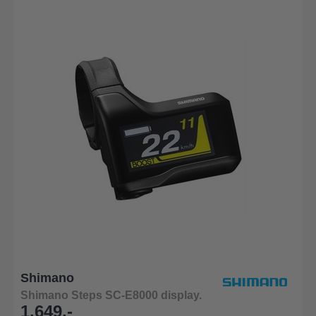
Shimano
Shimano Steps SC-E8000 display.
1.649,-