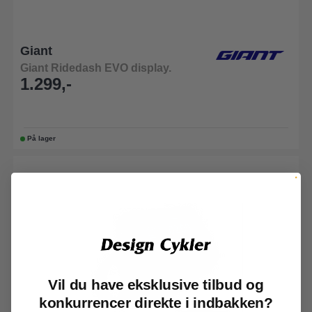
Giant
Giant Ridedash EVO display.
1.299,-
På lager
Vil du have eksklusive tilbud og
konkurrencer direkte i indbakken?