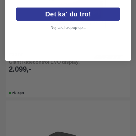
Det ka' du tro!
Nej tak, luk pop-up...
Giant
Giant Ridecontrol EVO display.
2.099,-
På lager