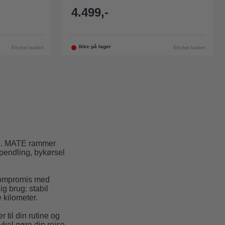
4.499,-
Ikke på lager
Elcykel batteri
Elcykel batteri
gen. MATE rammer
pendling, bykørsel
kompromis med
ig brug: stabil
e kilometer.
 til din rutine og
ykel gøre din rejse