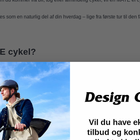
es som en naturlig del af din hverdag – lige fra første tur til den 
E cykel?
ig elcykel med fokus på
rekvalitet. Den foldes hurtigt,
få den ind i elevatoren eller
e, tydelige linjer og detaljer,
t og gennemført.
bakker og modvind, mens
tryg følelse – også når tempoet
Vil du have e
, fordi den både er praktisk og
tilbud og kon
også fint til længere stræk, hvis