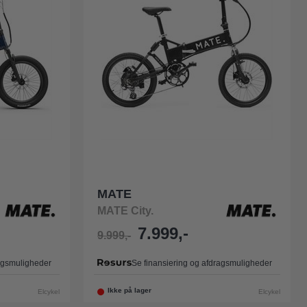
MATE
MATE City.
7.999,-
9.999,-
ragsmuligheder
Se finansiering og afdragsmuligheder
Ikke på lager
Elcykel
Elcykel