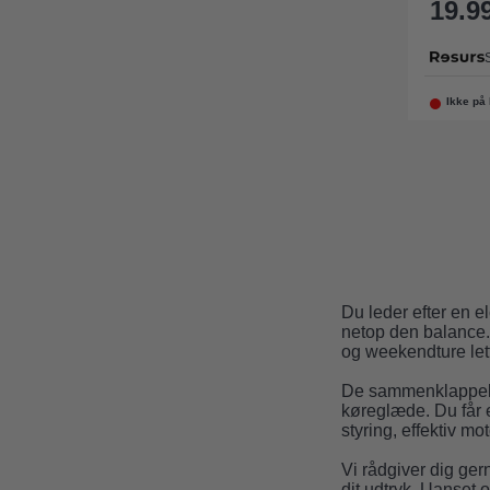
19.99
Ikke på 
Du leder efter en 
netop den balance.
og weekendture let
De sammenklappeli
køreglæde. Du får en
styring, effektiv mo
Vi rådgiver dig ger
dit udtryk. Uanset 