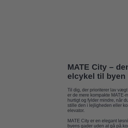
MATE City – de
elcykel til byen
Til dig, der prioriterer lav væ
er de mere kompakte MATE-mo
hurtigt og fylder mindre, når 
stille den i lejligheden eller
elevator.
MATE City er en elegant løsning 
byens gader uden at gå på k