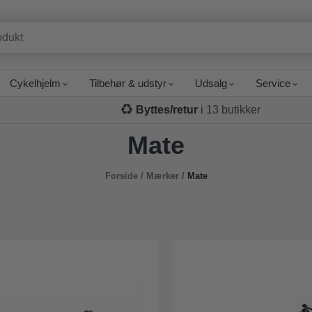
Cykelhjelm
Tilbehør & udstyr
Udsalg
Service
Byttes/retur
i 13 butikker
Mate
Forside
/
Mærker
/
Mate