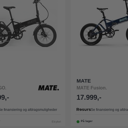
MATE
GO.
MATE Fusion.
9,-
17.999,-
Se finansiering og afdragsmuligheder
Se finansiering og afd
r
På lager
Elcykel