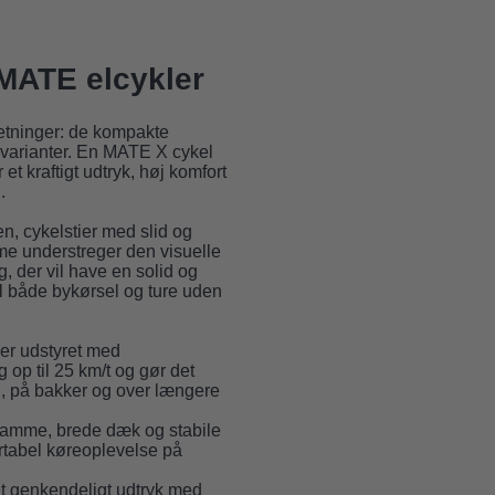
 MATE elcykler
 retninger: de kompakte
varianter. En MATE X cykel
 et kraftigt udtryk, høj komfort
.
n, cykelstier med slid og
me understreger den visuelle
ig, der vil have en solid og
til både bykørsel og ture uden
r udstyret med
 op til 25 km/t og gør det
d, på bakker og over længere
ramme, brede dæk og stabile
rtabel køreoplevelse på
 genkendeligt udtryk med