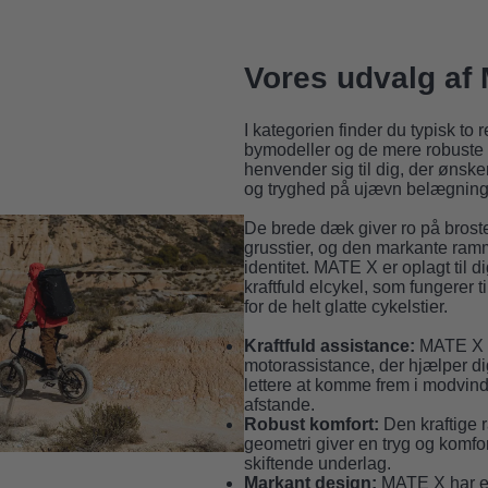
Vores udvalg af
I kategorien finder du typisk to
bymodeller og de mere robuste 
henvender sig til dig, der ønsker
og tryghed på ujævn belægning
De brede dæk giver ro på broste
grusstier, og den markante ram
identitet. MATE X er oplagt til d
kraftfuld elcykel, som fungerer 
for de helt glatte cykelstier.
Kraftfuld assistance:
MATE X e
motorassistance, der hjælper dig
lettere at komme frem i modvin
afstande.
Robust komfort:
Den kraftige 
geometri giver en tryg og komfo
skiftende underlag.
Markant design:
MATE X har et