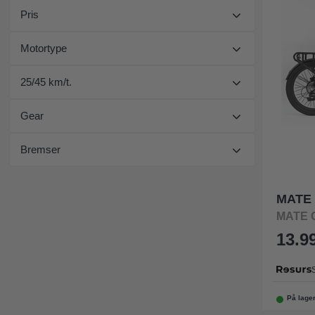
Pris
Motortype
25/45 km/t.
Gear
Bremser
MATE
MATE 
13.99
På lage