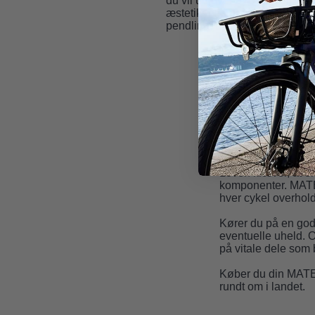
du vil ud over bygrænsen. Cy
æstetik med praktisk funktional
pendling, bykørsel og fritid.
MATE
De danske trafikregle
og øvrige trafikante
danske veje.
Loven kræver, at e
komponenter. MATE p
hver cykel overhol
Kører du på en godke
eventuelle uheld. O
på vitale dele som 
Køber du din MATE h
rundt om i landet.