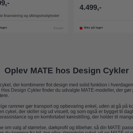
9,-
4.499,-
Se finansiering og afdragsmuligheder
lager
Ikke på lager
Elcykel
Oplev MATE hos Design Cykler
elcykel, der kombinerer flot design med solid funktion i hverda
 Hos Design Cykler finder du udvalgte MATE-modeller, der gør 
tere.
ge rammer gør transport og opbevaring enkel, uden at gå på 
 cykel, der skiller sig ud visuelt, og som også er bygget til dagl
torassistance og en komfortabel kørestilling, der holder til mang
ne om valg af størrelse, dækprofil og tilbehør, så din MATE passer
om du kommer fra bil, tog eller almindelig cykel, vil en MATE el c