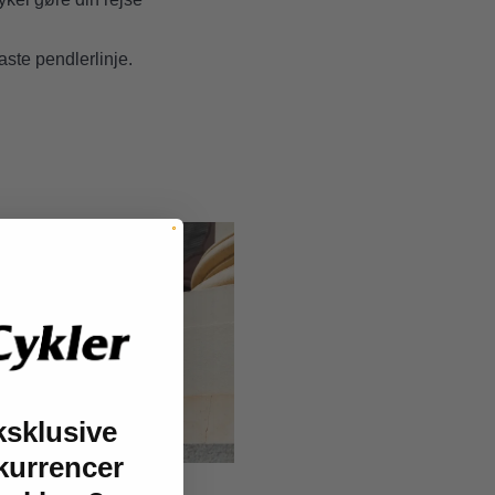
faste pendlerlinje.
ksklusive
kurrencer