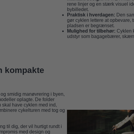
rene linjer og en stærk visuel iden
bybilledet.
Praktisk i hverdagen:
Den sam
gør cyklen lettere at opbevare, 
pladsen er begrænset.
Mulighed for tilbehør:
Cyklen k
udstyr som
bagagebærer
,
skær
n kompakte
gt og smidig manøvrering i byen,
deller oplagte. De folder
du skal have cyklen med ind,
 kombinere cykelturen med tog og
til dig, der vil hurtigt rundt i
ompromis med design og