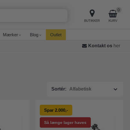
0
BUTIKKER
KURV
Mærker
Blog
Outlet
Kontakt os
her
Sortér:
Spar 2.000,-
Så længe lager haves