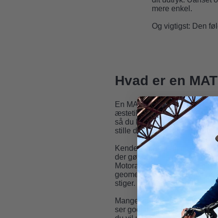
mere enkel.
Og vigtigst: Den føl
Hvad er en MAT
En MATE er en sammenklappel
æstetik, brugervenlighed og kø
så du kan tage den med i tog, 
stille den diskret i lejligheden.
Kendetegnet er en markant ramm
der gør helhedsindtrykket ren
Motorassistance hjælper på 
geometrien giver en stabil og 
stiger.
Mange vælger MATE til bylivet
ser godt ud, men den fungerer 