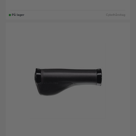
På lager
Cykelhåndtag