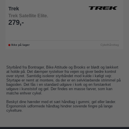
Trek
Trek Satellite Elite.
279,-
Ikke på lager
Cykelhåndtag
Styrbånd fra Bontrager, Bike Attitude og Brooks er blødt og lækkert
at holde på. Det dæmper rystelser fra vejen og giver bedre kontrol
over styret. Samtidig isolerer styrbåndet mod kulde i køligt vejr.
Styrtape er nemt at montere, da der er en selvklæbende strimmel på
bagsiden. Det fås i en standard udgave i kork og en forstærket
udgave i kunststof og gel. Der findes en masse farver, som kan
matche enhver cykel.
Beskyt dine hænder med et sæt håndtag i gummi, gel eller læder.
Ergonomisk udformede håndtag hindrer sovende fingre på lange
cykelture.