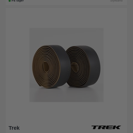
På lager
Styrbånd
Trek