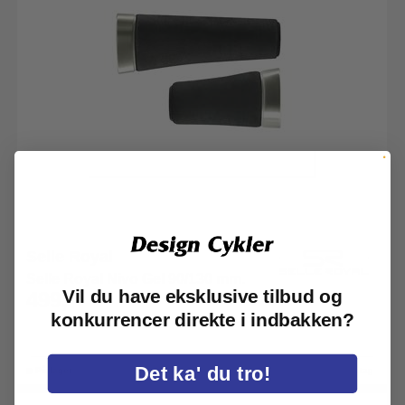
Selle Royal
Selle Royal Nivo Gel 90/130 mm.
Vil du have eksklusive tilbud og
499,-
konkurrencer direkte i indbakken?
Det ka' du tro!
På lager
Cykelhåndtag