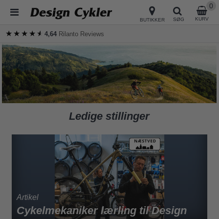
0
KURV
SØG
BUTIKKER
★★★★★
★★★★★
4,64
Rilanto Reviews
Ledige stillinger
Cykelmekaniker lærling til Design