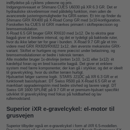
indflydelse på cyklens ydeevne og pris.
Indgangsniveauet er Shimano CUES U6030 på XR 6.3 GR. Det er
hydrauliske skivebremser med pålidelig funktion, men uden de
avancerede justeringsmuligheder fra GRX-serien. Et trin op finder du
Shimano GRX RX400 på X-Road Comp GR med 1x10-konfiguration.
Forskellen fra CUES til GRX mærkes primært i skiftepræcision og
bremsemodulation.
X-Road 6.5 GR bruger GRX RX610 med 1x12. De to ekstra gear
bagpå giver et bredere interval, og det er tydeligt på bakkede ruter,
hvor du ikke løber tør for gear i bunden. X-Road 9.7 GR går et trin
videre med GRX RX820/RX822 1x12, den øverste mekaniske GRX-
variant. Skiftet er hurtigere og mere præcist under belastning, og
bremsemodulationen er bedre i teknisk terræn.
Alle modeller bruger 1x-drivlinje (enten 1x10, 1x11 eller 1x12): ét
kædehjul foran og en bred kassette bagpå. Det giver et enklere
system med færre komponenter, der kan gå i stykker, og det er ideelt
til gravelcykling, hvor du skifter terræn hurtigt.
Hjulsættet følger samme logik. STARS J21DC på XR 6.3 GR er et
funktionelt basishjulsæt. DT Swiss R500 på X-Road 6.5 GR er et
mærkbart opgraderingstrin med bedre stivhed og lavere vægt. DT
Swiss GR 1600 SPLINE på 9.7 GR er et premium-hjulsæt specifikt
udviklet til gravelcykling med fokus på holdbarhed og lav
rullemodstand.
Superior iXR e-gravelcykel: el-motor til
grusvejen
Superior tilbyder også en e-gravelcykel i form af iXR 6.5-modellen.