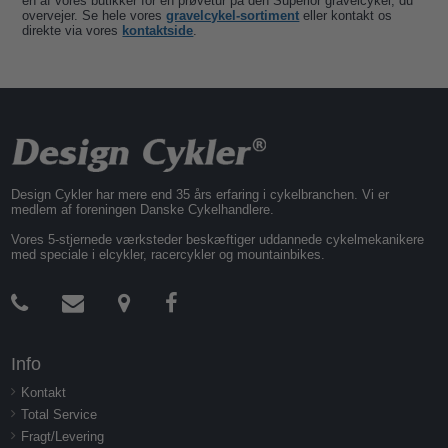
en af vores butikker for en prøvetur på den Superior gravelcykel, du
overvejer. Se hele vores
gravelcykel-sortiment
eller kontakt os
direkte via vores
kontaktside
.
Design Cykler har mere end 35 års erfaring i cykelbranchen. Vi er
medlem af foreningen Danske Cykelhandlere.
Vores 5-stjernede værksteder beskæftiger uddannede cykelmekanikere
med speciale i elcykler, racercykler og mountainbikes.
Info
Kontakt
Total Service
Fragt/Levering