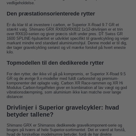
vedligeholdelse.
Den præstationsorienterede rytter
Er du klar til at investere i carbon, er Superior X-Road 9.7 GR et
stærkt valg. Shimano GRX RX820/RX822 1x12-drivlinjen er et trin
over RX610-serien og giver præcis skift under pres. DT Swiss GR
1600 SPLINE-hjulsættet er udviklet specifikt til gravelcykling og vejer
markant mindre end standard aluminiumshjul. Denne model er til dig,
der tager gravelcykling seriøst og vil mærke forskel på hvert eneste
kilo.
Topmodellen til den dedikerede rytter
For den rytter, der ikke vil gå på kompromis, er Superior X-Road 9.5
GR og de øvrige 9.x-modeller med fuldt carbonstel og premium-
komponenter det oplagte valg. Carbon XR Race-rammen og XR Hi
Modulus Carbon-forgaffelen giver en kombination af lav vægt og god
vibrationsdæmpning, som aluminium ikke kan matche over lange
distancer.
Drivlinjer i Superior gravelcykler: hvad
betyder tallene?
Shimano GRX er Shimanos dedikerede gravelkomponent-serie og
bruges på tværs af hele Superior-sortimentet. Det er værd at forstå,
hvad de forskellige modelnumre betyder, fordi de har direkte