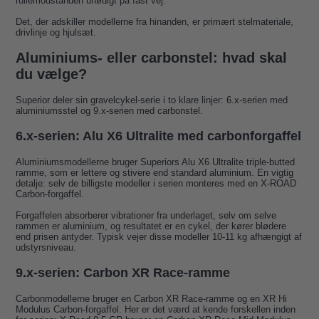
rullemodstanden unødigt på fast vej.
Det, der adskiller modellerne fra hinanden, er primært stelmateriale,
drivlinje og hjulsæt.
Aluminiums- eller carbonstel: hvad skal
du vælge?
Superior deler sin gravelcykel-serie i to klare linjer: 6.x-serien med
aluminiumsstel og 9.x-serien med carbonstel.
6.x-serien: Alu X6 Ultralite med carbonforgaffel
Aluminiumsmodellerne bruger Superiors Alu X6 Ultralite triple-butted
ramme, som er lettere og stivere end standard aluminium. En vigtig
detalje: selv de billigste modeller i serien monteres med en X-ROAD
Carbon-forgaffel.
Forgaffelen absorberer vibrationer fra underlaget, selv om selve
rammen er aluminium, og resultatet er en cykel, der kører blødere
end prisen antyder. Typisk vejer disse modeller 10-11 kg afhængigt af
udstyrsniveau.
9.x-serien: Carbon XR Race-ramme
Carbonmodellerne bruger en Carbon XR Race-ramme og en XR Hi
Modulus Carbon-forgaffel. Her er det værd at kende forskellen inden