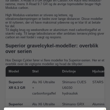
for serien: X-Road 9.5 GR bruger en Carbon XR Race Mid Modulus-
ramme, mens X-Road 9.7 GR og de øvrige topmodeller bruger High
Modulus carbon.
High Modulus-varianten er stivere og lettere, og
vibrationsdæmpningen er bedre over lange distancer. Disse modeller
er til rytteren, der vil have maksimal ydeevne og er klar til at betale
for det.
Til daglig brug og weekendture er aluminium med carbonforgaffel et
stærkt valg. Til lange løbsdistancer eller ambitiøs terræncykling giver
carbon en reel fordel i vægt og respons.
Superior gravelcykel-modeller: overblik
over serien
Hos Design Cykler fører vi flere modeller fra Superior-serien. Her er et
overblik over de vigtigste modeller og hvad de tilbyder:
Model
Stel
Drivlinje
Hjulsæt
Superior
Alu X6 Ultralite
Shimano CUES
STARS J2
XR 6.3 GR
+
U6030
carbonforgaffel
hydraulisk
Superior
Alu X6 Ultralite
Shimano GRX
Aluminium
X-Road
+
RX400 1x10
fælge