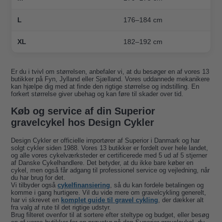
L
176–184 cm
XL
182–192 cm
Er du i tvivl om størrelsen, anbefaler vi, at du besøger en af vores 13
butikker på Fyn, Jylland eller Sjælland. Vores uddannede mekanikere
kan hjælpe dig med at finde den rigtige størrelse og indstilling. En
forkert størrelse giver ubehag og kan føre til skader over tid.
Køb og service af din Superior
gravelcykel hos Design Cykler
Design Cykler er officielle importører af Superior i Danmark og har
solgt cykler siden 1988. Vores 13 butikker er fordelt over hele landet,
og alle vores cykelværksteder er certificerede med 5 ud af 5 stjerner
af Danske Cykelhandlere. Det betyder, at du ikke bare køber en
cykel, men også får adgang til professionel service og vejledning, når
du har brug for det.
Vi tilbyder også
cykelfinansiering
, så du kan fordele betalingen og
komme i gang hurtigere. Vil du vide mere om gravelcykling generelt,
har vi skrevet en
komplet guide til gravel cykling
, der dækker alt
fra valg af rute til det rigtige udstyr.
Brug filteret ovenfor til at sortere efter steltype og budget, eller besøg