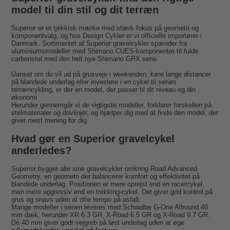
model til din stil og dit terræn
Superior er et tjekkisk mærke med stærk fokus på geometri og
komponentvalg, og hos Design Cykler er vi officielle importører i
Danmark. Sortimentet af Superior gravelcykler spænder fra
aluminiumsmodeller med Shimano CUES-komponenter til fulde
carbonstel med den helt nye Shimano GRX serie.
Uanset om du vil ud på grusveje i weekenden, køre lange distancer
på blandede underlag eller investere i en cykel til seriøs
terræncykling, er der en model, der passer til dit niveau og din
økonomi.
Herunder gennemgår vi de vigtigste modeller, forklarer forskellen på
stelmaterialer og drivlinjer, og hjælper dig med at finde den model, der
giver mest mening for dig.
Hvad gør en Superior gravelcykel
anderledes?
Superior bygger alle sine gravelcykler omkring Road Advanced
Geometry, en geometri der balancerer komfort og effektivitet på
blandede underlag. Positionen er mere oprejst end en racercykel,
men mere aggressiv end en trekking-cykel. Det giver god kontrol på
grus og snavs uden at ofre tempo på asfalt.
Mange modeller i serien leveres med Schwalbe G-One Allround 40
mm dæk, herunder XR 6.3 GR, X-Road 6.5 GR og X-Road 9.7 GR.
De 40 mm giver godt vejgreb på løst underlag uden at øge