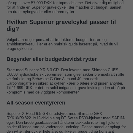
går op til over 57.000 DKK for topmodellerne. Det giver dig mulighed
for at finde en Superior gravelcykel, der matcher dit budget, uanset
om du er nybegynder eller erfaren rytter.
Hvilken Superior gravelcykel passer til
dig?
Valget afhænger primært af tre faktorer: budget, terræn og
ambitionsniveau. Her er en praktisk guide baseret på, hvad du vil
bruge cyklen til.
Begynder eller budgetbevidst rytter
Start med Superior XR 6.3 GR. Den leveres med Shimano CUES
U6030 hydrauliske skivebremser, som giver sikker bremsekraft i alle
vejrforhold, og Schwalbe G-One Allround 40 mm dæk.
Carbonforgaffelen sikrer, at cyklen kører blødere end prisen antyder.
Til 11.999 DKK er det en solid indgang til gravelcykling uden at gå på
kompromis med de vigtigste komponenter.
All-season eventyreren
Superior X-Road 6.5 GR er udstyret med Shimano GRX
RX610/RX822 1x12-drivlinje og DT Swiss R500-hjulsæt med SAPIM-
eger. Den brede gearkassette håndterer bakkede ruter, og hjulene
holder til lange ture på varierende underlag. Denne model er oplagt for
den rytter, der cykler hele året og ikke vil bruge tid på konstant