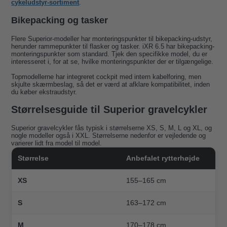
cykeludstyr-sortiment
.
Bikepacking og tasker
Flere Superior-modeller har monteringspunkter til bikepacking-udstyr,
herunder rammepunkter til flasker og tasker. iXR 6.5 har bikepacking-
monteringspunkter som standard. Tjek den specifikke model, du er
interesseret i, for at se, hvilke monteringspunkter der er tilgængelige.
Topmodellerne har integreret cockpit med intern kabelforing, men
skjulte skærmbeslag, så det er værd at afklare kompatibilitet, inden
du køber ekstraudstyr.
Størrelsesguide til Superior gravelcykler
Superior gravelcykler fås typisk i størrelserne XS, S, M, L og XL, og
nogle modeller også i XXL. Størrelserne nedenfor er vejledende og
varierer lidt fra model til model.
Størrelse
Anbefalet rytterhøjde
XS
155–165 cm
S
163–172 cm
M
170–178 cm