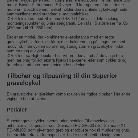
Den er bygget på en aluminiumsramme med Bosch Performance SX-
motor. Bosch Performance SX vejer 2,9 kg og er en af de letteste
motorer i Bosch-serien, hvilket holder den samlede cykelvægt nede
sammenlignet med standard el-mountainbikes.
iXR 6.5 leveres med Shimano GRX 1x12-drivlinje, bikepacking-
monteringspunkter og 5 års stelgaranti. Den fås i 5 størrelser fra XS
(470 mm) til XL (550 mm).
Det er en model, der kombinerer el-assistance med en ægte
gravelcykel-platform: du får hjælp i bakkerne og på lange ture med
modvind, men cyklen opfører sig stadig som en gravelcykel, ikke
som en tung el-cykel.
iXR 6.5 er særligt populær hos ryttere, der vil ud på de lange ture,
men har brug for lidt ekstra hjælp i bakkerne, eller som cykler til og
fra arbejde på ruter med varierende underlag.
Tilbehør og tilpasning til din Superior
gravelcykel
En gravelcykel er sjældent komplet uden de rigtige tilbehør. Her er de
vigtigste ting at overveje.
Pedaler
Superior gravelcykler leveres uden pedaler. Til gravelcykling
anbefaler vi klikpedaler som Shimano PD-GR500 eller Shimano XT
PD-M8100, som giver godt greb og er robuste nok til mudder og grus.
Foretrækker du platformspedaler, finder du et bredt udvalg i vores