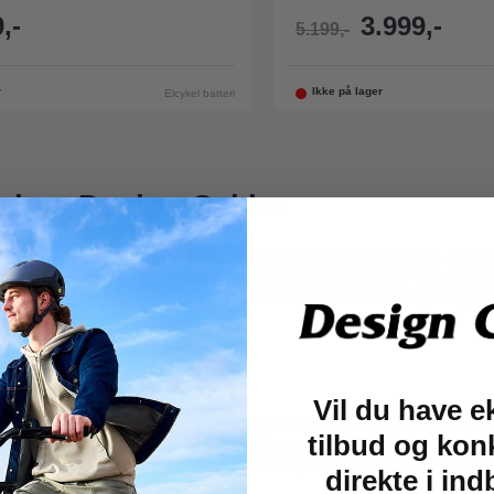
,-
3.999,-
5.199,-
r
Ikke på lager
Elcykel batteri
 hos Design Cykler
ombination af europæisk produktion og kvalitetsdesign, der pas
nsk importør af dette anerkendte mærke, som tilbyder et bredt udv
 dine præferencer, hvad enten du er til mountainbiking, lange t
 Machine cykler
Vil du have e
es som Manhattan 70 og 90, designet til at klare udfordrende te
tilbud og kon
 der gør dem ideelle til stier med bump og ujævnheder. Hvis du er
inerer robusthed med komfort. Den er perfekt til dem, der ønsk
direkte i in