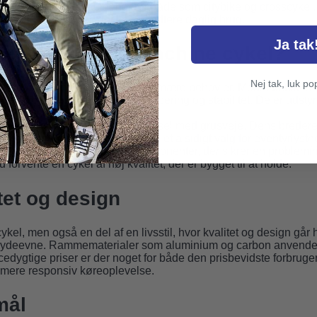
00 et oplagt valg, der fungerer både som citybike og crosscykel.
et med komponenter, der kan håndtere daglig brug.
Ja tak
en rette Rock Machine cykel?
Nej tak, luk po
et vigtigt at overveje, hvad dit primære behov er. Mountainbikes 
ver en cykel med god stødabsorbering og stabilitet. De er udsty
både mudrede og stenede stier.
r ønsker at kombinere landevejskørsel med grusveje. Dens brede
ne overflader, hvilket gør den til et alsidigt valg for eventyrlystn
idige geometri og holdbare komponenter, der sikrer en problemfr
orvente en cykel af høj kvalitet, der er bygget til at holde.
tet og design
kel, men også en del af en livsstil, hvor kvalitet og design gå
og ydeevne. Rammematerialer som aluminium og carbon anvendes
dygtige priser er der noget for både den prisbevidste forbruge
g mere responsiv køreoplevelse.
mål