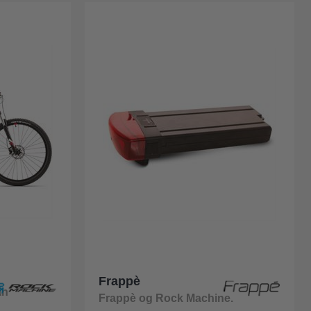
Frappè
an
Frappè og Rock Machine.