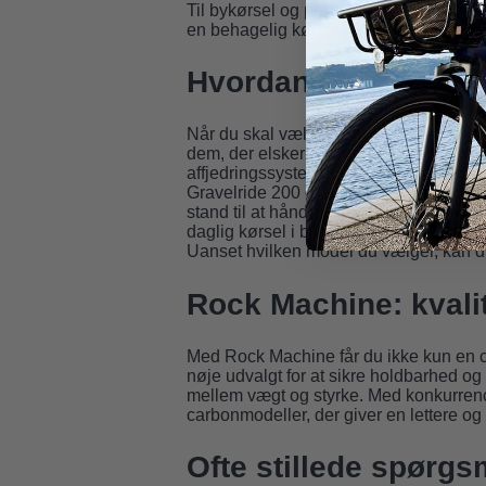
Til bykørsel og pendling er Crossride 7
en behagelig kørestilling og er udstyr
Hvordan vælger du d
Når du skal vælge den rette cykel, er d
dem, der elsker at køre off-road og kræ
affjedringssystemer, der kan håndtere 
Gravelride 200 er perfekt for dig, de
stand til at håndtere både asfalt og ujæv
daglig kørsel i bymiljøer med dens als
Uanset hvilken model du vælger, kan du f
Rock Machine: kvali
Med Rock Machine får du ikke kun en cy
nøje udvalgt for at sikre holdbarhed 
mellem vægt og styrke. Med konkurrence
carbonmodeller, der giver en lettere o
Ofte stillede spørgs