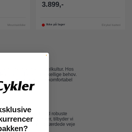
3.899,-
Ikke på lager
Mountainbike
Elcykel batteri
ser til den danske cykelkultur. Hos
alg af modeller til forskellige behov.
ure på landevejen eller komfortabel
ksklusive
rræn. De er udstyret med robuste
kurrencer
 til grus og lange ruter, tilbyder vi
er at udforske mindre befærdede veje
dbakken?