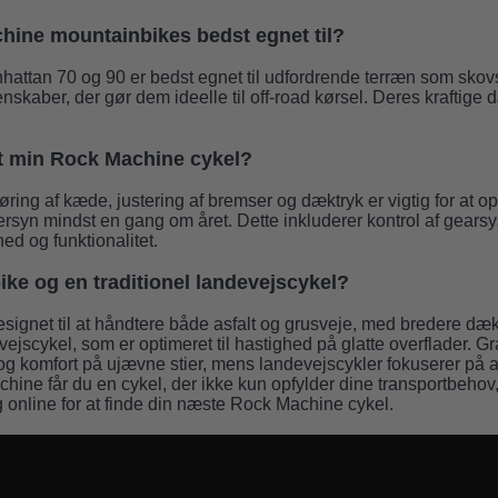
hine mountainbikes bedst egnet til?
tan 70 og 90 er bedst egnet til udfordrende terræn som skovst
aber, der gør dem ideelle til off-road kørsel. Deres kraftige 
t min Rock Machine cykel?
ng af kæde, justering af bremser og dæktryk er vigtig for at o
tersyn mindst en gang om året. Dette inkluderer kontrol af gear
ed og funktionalitet.
ike og en traditionel landevejscykel?
esignet til at håndtere både asfalt og grusveje, med bredere d
jscykel, som er optimeret til hastighed på glatte overflader. Gr
ol og komfort på ujævne stier, mens landevejscykler fokuserer på 
ne får du en cykel, der ikke kun opfylder dine transportbehov,
g online for at finde din næste Rock Machine cykel.