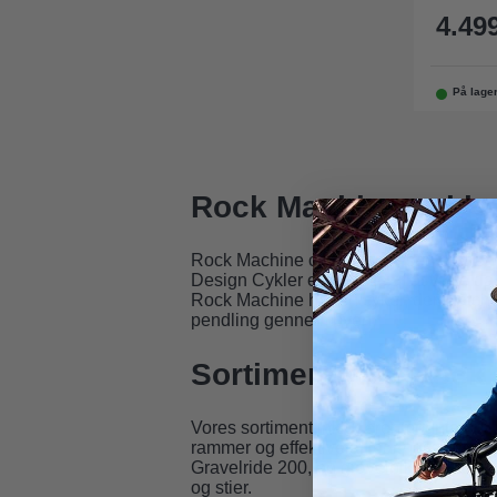
4.499
På lage
Rock Machine cykler
Rock Machine cykler repræsenterer en k
Design Cykler er vi stolte af at være da
Rock Machine har en cykel, der matcher
pendling gennem byen.
Sortimentet af Rock
Vores sortiment inkluderer mountainbik
rammer og effektive affjedringssystemer,
Gravelride 200, en gravelbike der komb
og stier.