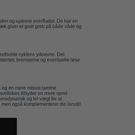
ier og ujævne overflader. De har en
dæk giver et godt greb på både våde og
pretholde cyklens ydeevne. Det
systemet, bremserne og eventuelle løse
æk og en mere robust ramme
avelbikes tilbyder en mere opret
aerodynamik og let vægt for at
 men også komplementerer din livsstil.