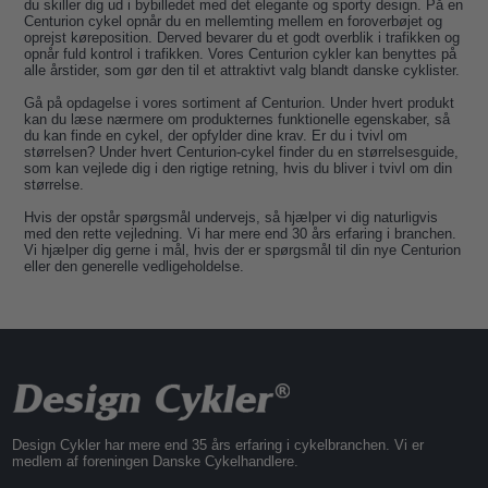
du skiller dig ud i bybilledet med det elegante og sporty design. På en
Centurion cykel opnår du en mellemting mellem en foroverbøjet og
oprejst køreposition. Derved bevarer du et godt overblik i trafikken og
opnår fuld kontrol i trafikken. Vores Centurion cykler kan benyttes på
alle årstider, som gør den til et attraktivt valg blandt danske cyklister.
Gå på opdagelse i vores sortiment af Centurion. Under hvert produkt
kan du læse nærmere om produkternes funktionelle egenskaber, så
du kan finde en cykel, der opfylder dine krav. Er du i tvivl om
størrelsen? Under hvert Centurion-cykel finder du en størrelsesguide,
som kan vejlede dig i den rigtige retning, hvis du bliver i tvivl om din
størrelse.
Hvis der opstår spørgsmål undervejs, så hjælper vi dig naturligvis
med den rette vejledning. Vi har mere end 30 års erfaring i branchen.
Vi hjælper dig gerne i mål, hvis der er spørgsmål til din nye Centurion
eller den generelle vedligeholdelse.
Design Cykler har mere end 35 års erfaring i cykelbranchen. Vi er
medlem af foreningen Danske Cykelhandlere.