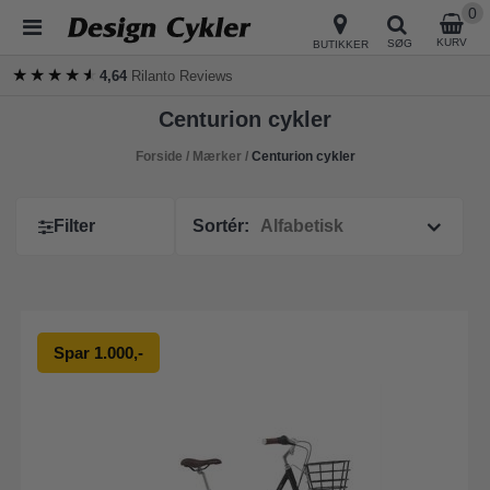
0
KURV
SØG
BUTIKKER
★★★★★
★★★★★
4,64
Rilanto Reviews
Centurion cykler
Forside
/
Mærker
/
Centurion cykler
Filter
Sortér:
Spar 1.000,-