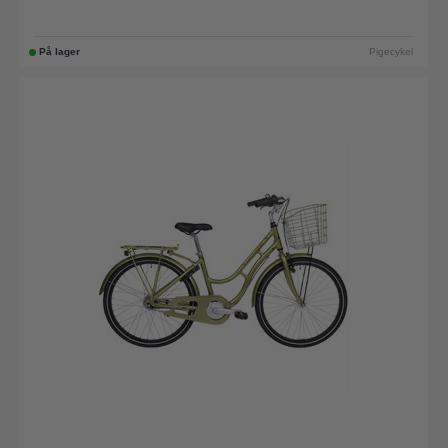
På lager
Pigecykel