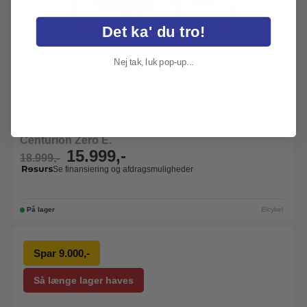
Det ka' du tro!
Nej tak, luk pop-up...
Centurion
Centurion Zero E.
15.999,-
18.999,-
Se finansiering og afdragsmuligheder
På lager
Elcykel
Spar 9.000,-
Så længe lager haves