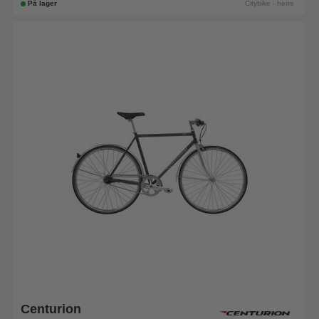
På lager
Citybike - herre
Centurion