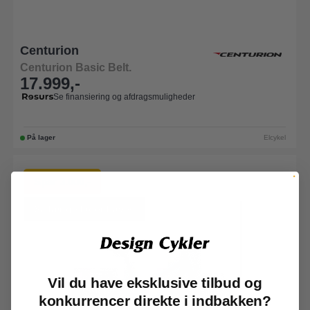
Centurion
Centurion Basic Belt.
17.999,-
Se finansiering og afdragsmuligheder
På lager
Elcykel
Spar 3.000,-
Så længe lager haves
Vil du have eksklusive tilbud og
konkurrencer direkte i indbakken?