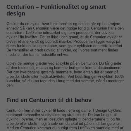
Centurion – Funktionalitet og smart
design
Ønsker du en cykel, hvor funktionalitet og design går op i en højere
enhed? Så kan Centurion være det rigtige for dig. Centurion har siden
opstarten i 1980’erne udmærket sig som producent, der udvikler
cykler i fin kvalitet. Det er ikke uden grund, at de Centurion cykler er
blevet et anerkendt og udbredt mærke. Producenten ligger vægt på
deres funktionelle egenskaber, som giver cyklisten den rette komfort.
De fremstiller et bredt udvalg af cykler, og i vores sortiment findes
modeller, der kan tilfredsstille enhver.
Oplev de mange glæder ved at cykle på en Centurion. Du får glæde
af den friske luft, motion og kommer hurtigere frem til destinationen.
Det gør hverdagens gøremål nemmere, hvad enten det er turen på
arbejde, skole eller fritidsaktiviteter. Ved bestilling gør vi cyklen 100%
køreklar, så du kan tage den i brug med det samme, når du modtager
den.
Find en Centurion til dit behov
Centurion fremstiller cykler til både herre og dame. I Design Cyklers
sortiment forhandler vi citybikes og streetbikes. De kan bruges til
cykling i byerne, men er desuden oplagte til pendlerturene til og fra
arbejde eller skole – også selv om du skal ud på en lidt længere lur.
Med en Centurion kommer du hurtigt frem i trafikken samtidig med at