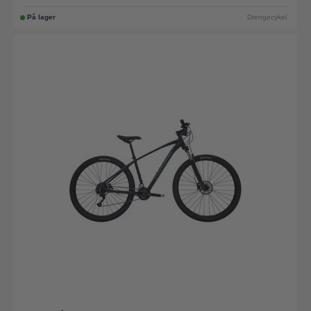
På lager
Drengecykel