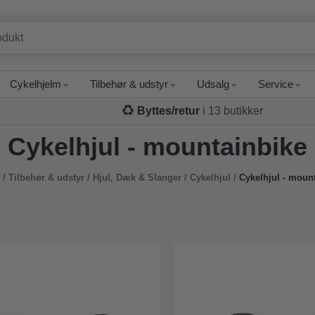
Cykelhjelm
Tilbehør & udstyr
Udsalg
Service
Byttes/retur
i 13 butikker
Cykelhjul - mountainbike
/
Tilbehør & udstyr
/
Hjul, Dæk & Slanger
/
Cykelhjul
/
Cykelhjul - moun