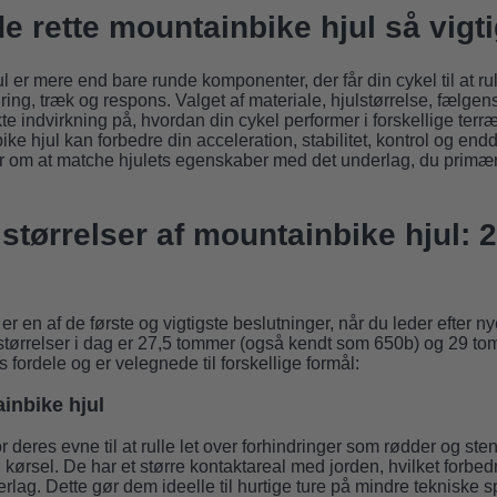
de rette mountainbike hjul så vigt
 er mere end bare runde komponenter, der får din cykel til at rul
edring, træk og respons. Valget af materiale, hjulstørrelse, fælge
e indvirkning på, hvordan din cykel performer i forskellige terr
ke hjul kan forbedre din acceleration, stabilitet, kontrol og end
er om at matche hjulets egenskaber med det underlag, du primær
størrelser af mountainbike hjul: 2
 er en af de første og vigtigste beslutninger, når du leder efter 
tørrelser i dag er 27,5 tommer (også kendt som 650b) og 29 to
 fordele og er velegnede til forskellige formål:
inbike hjul
r deres evne til at rulle let over forhindringer som rødder og sten
l kørsel. De har et større kontaktareal med jorden, hvilket forbed
erlag. Dette gør dem ideelle til hurtige ture på mindre tekniske s