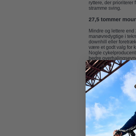
ryttere, der prioritere
stramme sving.
27,5 tommer mount
Mindre og lettere end 
manøvredygtige i tekn
downhill eller foretræ
være et godt valg for 
Nogle cykelproducenter
bedre overhalingsevne
af vores 13 butikker, 
størrelser, så du får d
Materialeva
Materialet, dine mount
mest almindelige mate
Egenskab
Carbon
Vægt
Meget let
Stivhed
Høj
Styrke
Meget stæ