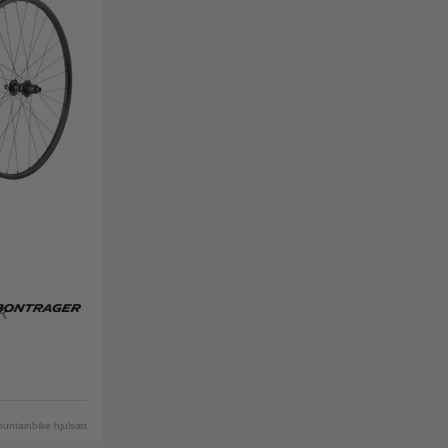
R
untainbike hjulsæt