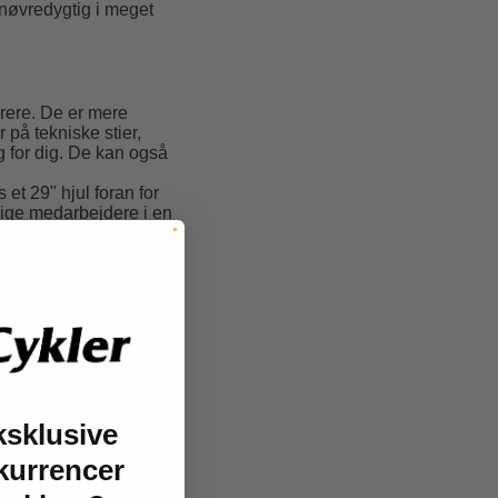
manøvredygtig i meget
erere. De er mere
på tekniske stier,
g for dig. De kan også
et 29" hjul foran for
dige medarbejdere i en
i valget mellem disse
nbike hjul
hed og holdbarhed. De
ksklusive
kurrencer