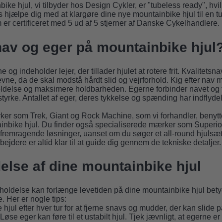
ike hjul, vi tilbyder hos Design Cykler, er "tubeless ready", hv
s hjælpe dig med at klargøre dine nye mountainbike hjul til en 
er certificeret med 5 ud af 5 stjerner af Danske Cykelhandlere.
av og eger på mountainbike hjul
 og indeholder lejer, der tillader hjulet at rotere frit. Kvalitetsn
evne, da de skal modstå hårdt slid og vejrforhold. Kig efter nav m
oldelse og maksimere holdbarheden. Egerne forbinder navet og 
og styrke. Antallet af eger, deres tykkelse og spænding har indflyde
r som Trek, Giant og Rock Machine, som vi forhandler, benytt
ainbike hjul. Du finder også specialiserede mærker som Superior
r fremragende løsninger, uanset om du søger et all-round hjulsæ
ejdere er altid klar til at guide dig gennem de tekniske detaljer.
else af dine mountainbike hjul
ldelse kan forlænge levetiden på dine mountainbike hjul betyde
. Her er nogle tips:
hjul efter hver tur for at fjerne snavs og mudder, der kan slide p
Løse eger kan føre til et ustabilt hjul. Tjek jævnligt, at egerne e