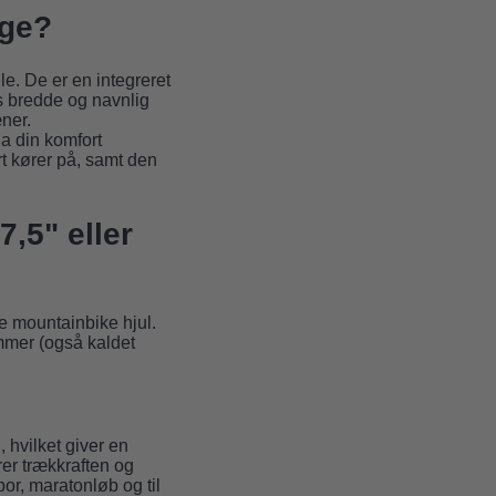
ige?
le. De er en integreret
ns bredde og navnlig
æner.
da din komfort
t kører på, samt den
7,5" eller
nye mountainbike hjul.
mmer (også kaldet
, hvilket giver en
rer trækkraften og
por, maratonløb og til