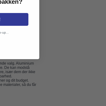
dbakken?
!
t og høje stivhed. Et
ere effektiv klatring.
p-up...
suden designes til at
hjul historisk set har
inbike hjul, der lever
ende valg. Aluminium
are. De kan modstå
re, især dem der ikke
dbarhed.
ner og dit budget.
e materialer, så du får