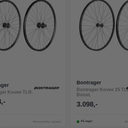
Bontrager
ager
Bontrager Kovee 25 TL
ger Kovee TLR.
Boost.
,-
3.098,-
r
På lager
Mountainbike hjulsæt
Mo