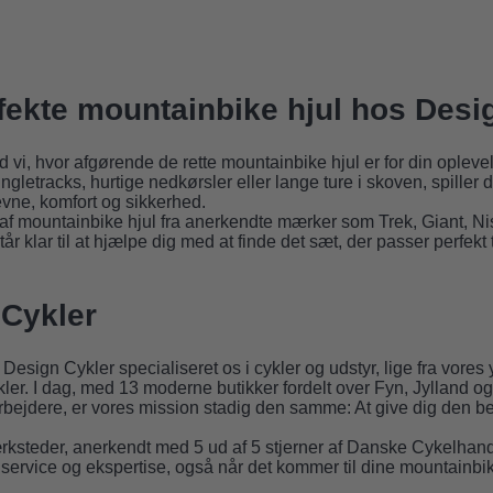
fekte mountainbike hjul hos Desi
vi, hvor afgørende de rette mountainbike hjul er for din opleve
ingletracks, hurtige nedkørsler eller lange ture i skoven, spiller d
evne, komfort og sikkerhed.
 af mountainbike hjul fra anerkendte mærker som Trek, Giant, Ni
r klar til at hjælpe dig med at finde det sæt, der passer perfekt 
Cykler
Design Cykler specialiseret os i cykler og udstyr, lige fra vore
r. I dag, med 13 moderne butikker fordelt over Fyn, Jylland o
ejdere, er vores mission stadig den samme: At give dig den be
rksteder, anerkendt med 5 ud af 5 stjerner af Danske Cykelhandl
service og ekspertise, også når det kommer til dine mountainbik