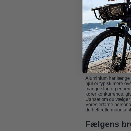
Pris
Højere
Komfort
Stødabso
Carbon mountainb
Carbon er det foretruk
lettere hjulsæt reduce
Den høje stivhed forb
absorbere vibrationer,
været dyrere, er prise
op til de højeste stand
Aluminium mounta
Aluminium har længe v
hjul er typisk mere ov
mange slag og er nemm
kører konkurrence, gi
Uanset om du vælger ca
Vores erfarne personal
de helt rette mountainb
Fælgens b