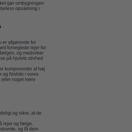
ilket gør ombygningen
tubeless opsætning i
?
av er afgørende for
ed forseglede lejer for
fælgen, og medvirker
lse på hjulets stivhed
er komponenter af høj
 og Nishiki i vores
t eller noget mere
ligt og sikre, at de
å lejer og fælge.
r stramte, og få dem