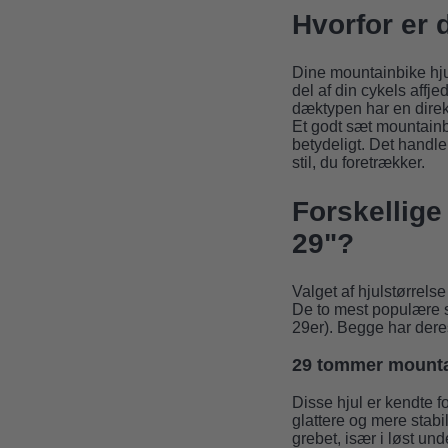
Hvorfor er 
Dine mountainbike hjul
del af din cykels affj
dæktypen har en direkt
Et godt sæt mountainbi
betydeligt. Det handl
stil, du foretrækker.
Forskellige 
29"?
Valget af hjulstørrelse
De to mest populære s
29er). Begge har deres
29 tommer mounta
Disse hjul er kendte fo
glattere og mere stabi
grebet, især i løst und