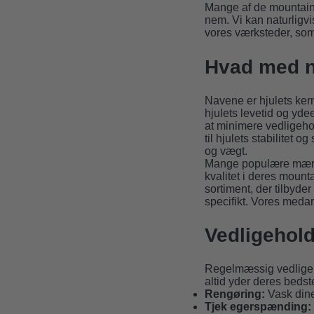
Mange af de mountainb
nem. Vi kan naturligvi
vores værksteder, som 
Hvad med n
Navene er hjulets kerne
hjulets levetid og yde
at minimere vedligeh
til hjulets stabilitet 
og vægt.
Mange populære mærke
kvalitet i deres mount
sortiment, der tilbyde
specifikt. Vores medarb
Vedligehold
Regelmæssig vedligeho
altid yder deres bedste
Rengøring:
Vask dine 
Tjek egerspænding: