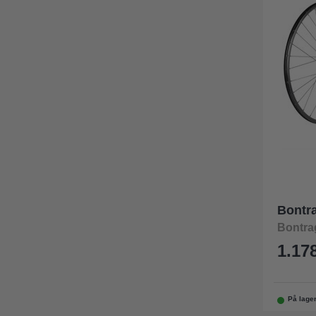
Bontr
Bontra
1.178
På lage