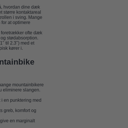
på, hvordan dine dæk
t større kontaktareal
rollen i sving. Mange
for at optimere
e foretrækker ofte dæk
b og stødabsorption.
1" til 2.3") med et
isk kører i.
ntainbike
r mange mountainbikere
u eliminere slangen.
t i en punktering med
s greb, komfort og
give en marginalt