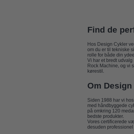
Find de per
Hos Design Cykler ved 
om du er til tekniske s
rolle for både din yde
Vi har et bredt udvalg
Rock Machine, og vi stå
kørestil.
Om Design 
Siden 1988 har vi hos 
med håndbyggede cykle
på omkring 120 medarb
bedste produkter.
Vores certificerede væ
desuden professionel 