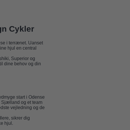
gn Cykler
lse i terrænet. Uanset
ine hjul en central
shiki, Superior og
til dine behov og din
s ydmyge start i Odense
g Sjælland og et team
dste vejledning og de
ere, sikrer dig
e hjul.