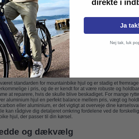
direkte i in
Lavere
rberende
Direkte
ike hjul
Ja tak
ne materiale for mange seriøse ryttere takket være dets lave væg
rer den roterende masse, hvilket giver hurtigere acceleration og m
Nej tak, luk po
edrer præcisionen i styringen og kraftoverførslen. Carbon kan de
 hvilket giver en mere komfortabel køreoplevelse. Selvom carbon 
rne blevet mere tilgængelige. Vi fører et udvalg af carbon mounta
arder.
inbike hjul
æret standarden for mountainbike hjul og er stadig et fremrag
erkommelige i pris, og de er kendt for at være robuste og holdb
e at reparere, hvis de skulle blive beskadiget. For mange rytte
ver aluminium hjul en perfekt balance mellem pris, vægt og hol
rbon eller aluminium, er det vigtigt at overveje dine kørselsva
e kan rådgive dig detaljeret omkring fordelene ved de forskellig
ike hjul, der passer til din kørsel.
redde og dækvælg