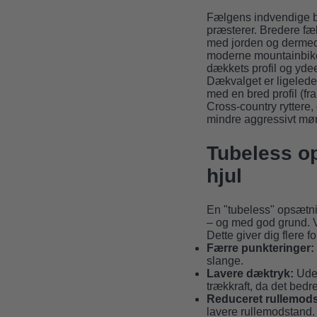
Fælgens indvendige br
præsterer. Bredere fæl
med jorden og dermed 
moderne mountainbike
dækkets profil og yde
Dækvalget er ligeledes
med en bred profil (fra
Cross-country ryttere, d
mindre aggressivt møns
Tubeless op
hjul
En "tubeless" opsætni
– og med god grund. V
Dette giver dig flere fo
Færre punkteringer:
slange.
Lavere dæktryk:
Uden
trækkraft, da det bedr
Reduceret rullemod
lavere rullemodstand.