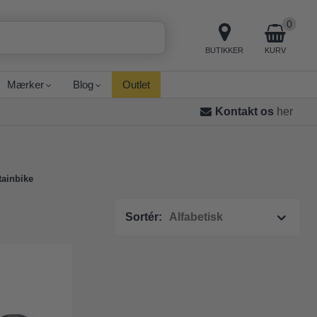
0
BUTIKKER
KURV
Mærker
Blog
Outlet
Kontakt os
her
tainbike
Sortér: