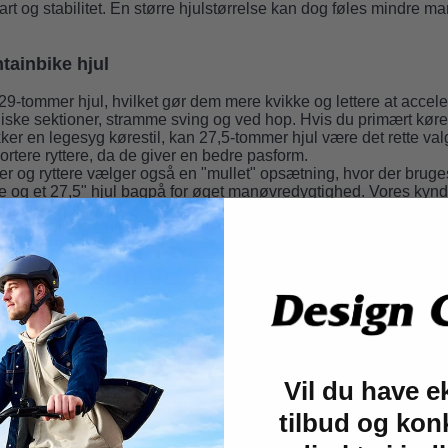
r fart og stabilitet. En større hjulstørrelse kan dog føles mindre 
ainbike hjul
29-tommer hjul, hvilket gør dem mere kvikke og lettere at accel
iske sektioner, stramme sving og ved hop. Hvis du primært kører 
kker en legesyg kørestil, kan 27,5-tommer hjul være det rette val
kortere ryttere, da de giver en bedre pasform.
 og ryttere vælger også en "mullet" opsætning, hvor der bruges 
 og et 27,5" hjul bagpå for øget manøvredygtighed. Vores kyn
fordelt over Fyn, Jylland og Sjælland, kan vejlede dig yderligere 
e mountainbike hjul, der passer bedst til dig.
lg: Carbon vs. Aluminium mountai
ainbike hjul er lavet af, har stor betydning for både vægt, stiv
rialer er carbon og aluminium.
 Hjul
Aluminium Hjul
Vil du have e
Moderat let
Moderat
tilbud og kon
rk
Stærk