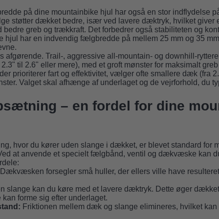
edde på dine mountainbike hjul har også en stor indflydelse 
ge støtter dækket bedre, især ved lavere dæktryk, hvilket giver e
bedre greb og trækkraft. Det forbedrer også stabiliteten og kont
 hjul har en indvendig fælgbredde på mellem 25 mm og 35 mm 
evne.
 afgørende. Trail-, aggressive all-mountain- og downhill-rytter
 2.3" til 2.6" eller mere), med et groft mønster for maksimalt gre
er prioriterer fart og effektivitet, vælger ofte smallere dæk (fra 2.
ter. Valget skal afhænge af underlaget og de vejrforhold, du typ
sætning – en fordel for dine mou
ng, hvor du kører uden slange i dækket, er blevet standard fo
ed at anvende et specielt fælgbånd, ventil og dækvæske kan d
rdele:
Dækvæsken forsegler små huller, der ellers ville have resultere
 slange kan du køre med et lavere dæktryk. Dette øger dækket
e kan forme sig efter underlaget.
stand:
Friktionen mellem dæk og slange elimineres, hvilket kan 