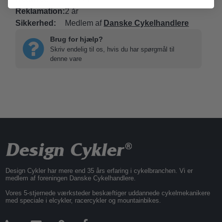
Reklamation:
2 år
Sikkerhed:
Medlem af
Danske Cykelhandlere
Brug for hjælp?
Skriv endelig til os, hvis du har spørgmål til
denne vare
Design Cykler har mere end 35 års erfaring i cykelbranchen. Vi er
medlem af foreningen Danske Cykelhandlere.
Vores 5-stjernede værksteder beskæftiger uddannede cykelmekanikere
med speciale i elcykler, racercykler og mountainbikes.