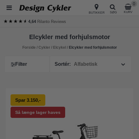
0
KURV
SØG
BUTIKKER
★★★★★
★★★★★
4,64
Rilanto Reviews
Elcykler med forhjulsmotor
Forside
/
Cykler
/
Elcykel
/
Elcykler med forhjulsmotor
Filter
Sortér:
Spar 3.150,-
Så længe lager haves