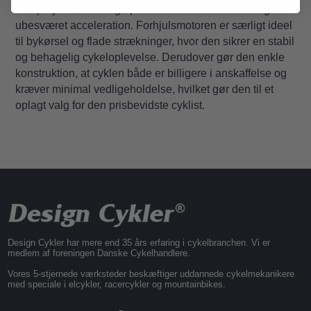
en oprejst kørestilling opleves det ofte som en let og
ubesværet acceleration. Forhjulsmotoren er særligt ideel
til bykørsel og flade strækninger, hvor den sikrer en stabil
og behagelig cykeloplevelse. Derudover gør den enkle
konstruktion, at cyklen både er billigere i anskaffelse og
kræver minimal vedligeholdelse, hvilket gør den til et
oplagt valg for den prisbevidste cyklist.
Design Cykler har mere end 35 års erfaring i cykelbranchen. Vi er
medlem af foreningen Danske Cykelhandlere.
Vores 5-stjernede værksteder beskæftiger uddannede cykelmekanikere
med speciale i elcykler, racercykler og mountainbikes.