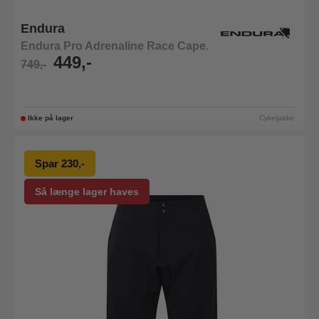
Endura
Endura Pro Adrenaline Race Cape.
449,-
749,-
Ikke på lager
Cykeljakke
Spar 230,-
Så længe lager haves