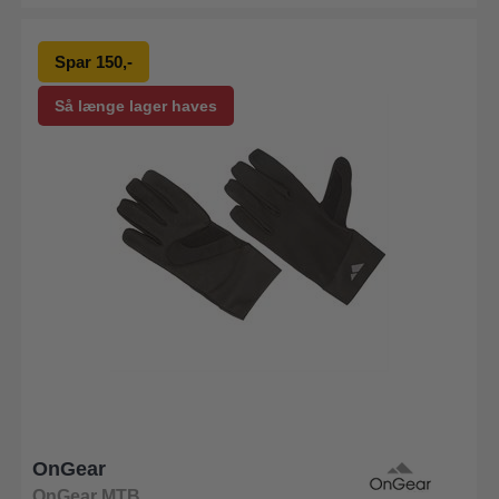
Spar 150,-
Så længe lager haves
OnGear
OnGear MTB.