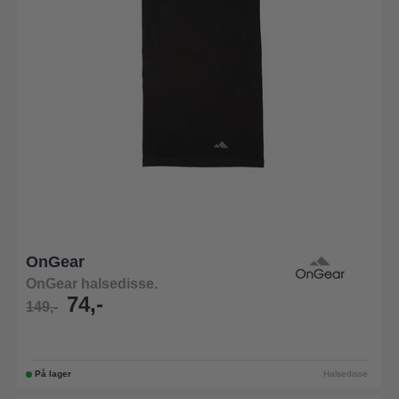
OnGear
OnGear halsedisse.
74,-
149,-
På lager
Halsedisse