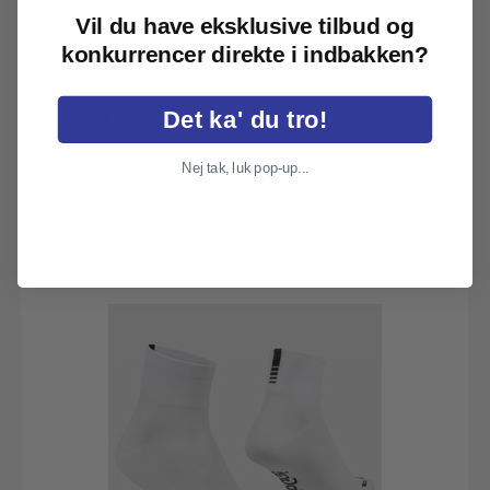
Vil du have eksklusive tilbud og
konkurrencer direkte i indbakken?
OnGear
OnGear Windblock pandebånd.
99,-
Det ka' du tro!
199,-
Nej tak, luk pop-up...
På lager
Pandebånd