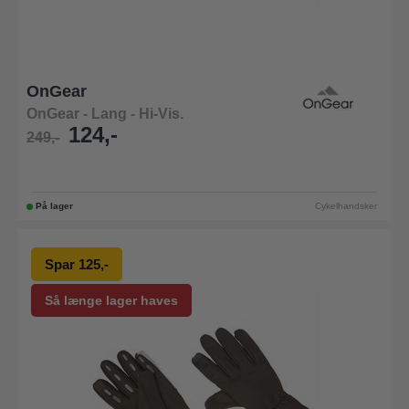
OnGear
OnGear - Lang - Hi-Vis.
124,-
249,-
På lager
Cykelhandsker
Spar 125,-
Så længe lager haves