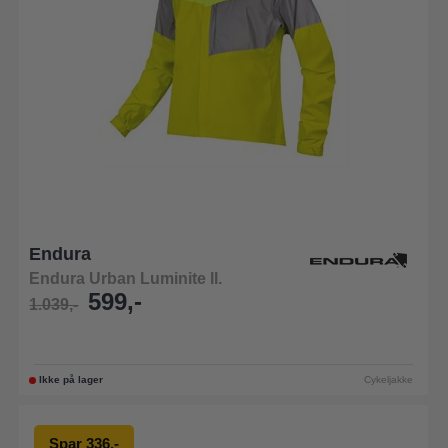
Endura
Endura Urban Luminite ll.
599,-
1.039,-
Ikke på lager
Cykeljakke
Spar 336,-