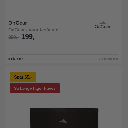
OnGear
OnGear - Vandtæt/vinter.
199,-
399,-
På lager
Cykelhandsker
Spar 65,-
Så længe lager haves