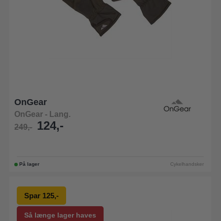
OnGear
OnGear - Lang.
124,-
249,-
På lager
Cykelhandsker
Spar 125,-
Så længe lager haves