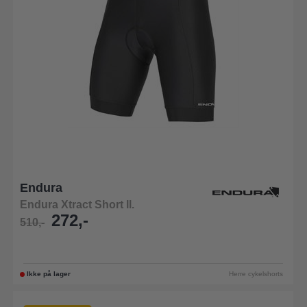
Endura
Endura Xtract Short ll.
272,-
510,-
Ikke på lager
Herre cykelshorts