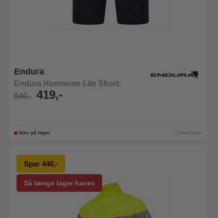
Endura
Endura Hummvee Lite Short.
419,-
649,-
Ikke på lager
Cykelshorts
Spar 440,-
Så længe lager haves