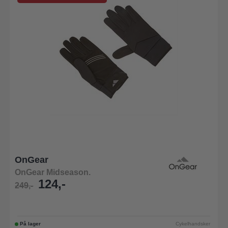
OnGear
OnGear Midseason.
124,-
249,-
På lager
Cykelhandsker