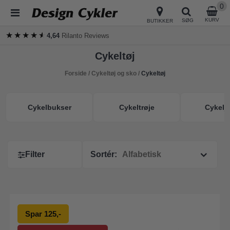
0
KURV
SØG
BUTIKKER
★★★★★
★★★★★
4,64
Rilanto Reviews
Cykeltøj
Forside
/
Cykeltøj og sko
/
Cykeltøj
Cykelbukser
Cykeltrøje
Cykelj
Filter
Sortér:
Spar 125,-