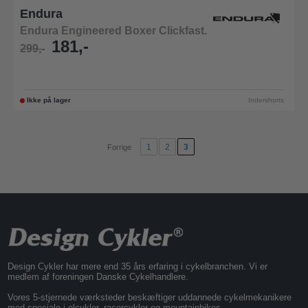
Endura
Endura Engineered Boxer Clickfast.
181,-
299,-
Ikke på lager
Indershorts
1
2
3
Forrige
Design Cykler har mere end 35 års erfaring i cykelbranchen. Vi er
medlem af foreningen Danske Cykelhandlere.
Vores 5-stjernede værksteder beskæftiger uddannede cykelmekanikere
med speciale i elcykler, racercykler og mountainbikes.