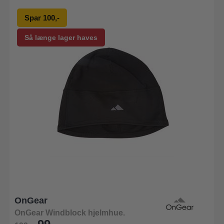
Spar 100,-
Så længe lager haves
OnGear
OnGear Windblock hjelmhue.