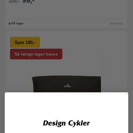
99,-
199,-
På lager
Hjelmhue
Spar 100,-
Så længe lager haves