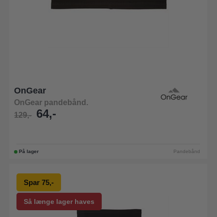
OnGear
OnGear pandebånd.
64,-
129,-
På lager
Pandebånd
Spar 75,-
Så længe lager haves