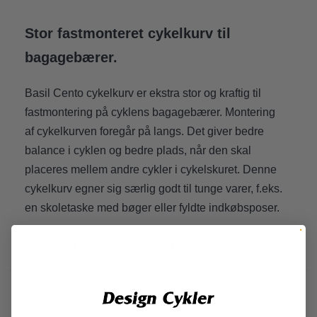
Stor fastmonteret cykelkurv til
bagagebærer.
Basil Cento cykelkurv er ekstra stor og kraftig til
fastmontering på cyklens bagagebærer. Montering
af cykelkurven foregår på langs. Det giver bedre
balance i cyklen og bedre plads, når den skal
placeres mellem andre cykler i cykelskuret. Denne
cykelkurv egner sig særlig godt til tunge varer, f.eks.
en skoletaske med bøger eller fyldte indkøbsposer.
Beslag og skruer leveres med kurven.
Gratis fragt:
Gratis fragt ved køb over kr. 349-
(
Gælder kun udstyr
)