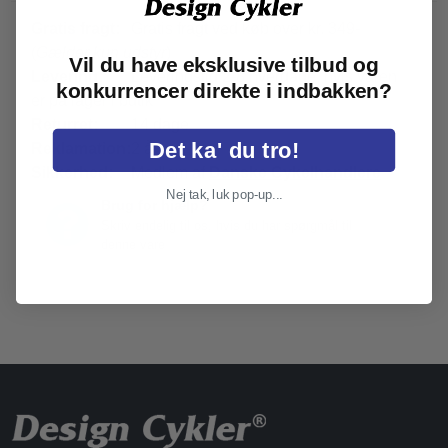
Gratis fragt:
Gratis fragt ved køb over kr. 349-
(
Gælder kun udstyr
)
Vil du have eksklusive tilbud og
Levering:
Leveringstid 2-8 hverdage, hvis varen
konkurrencer direkte i indbakken?
er på lager i butik
Returret:
14 dage
Det ka' du tro!
Reklamation:
2 år
Sikkerhed:
Medlem af
Danske Cykelhandlere
Nej tak, luk pop-up...
Brug for hjælp?
Skriv endelig til os, hvis du har spørgmål til
denne vare