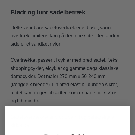
Blødt og lunt sadelbetræk.
Dette vendbare sadelovertræk er et blødt, varmt
overtræk i imiteret lam på den ene side. Den anden
side er et vandtæt nylon.
Overtrækket passer til cykler med bred sadel, f.eks.
shoppingcykler, elcykler og gammeldags klassiske
damecykler. Det måler 270 mm x 50-240 mm
(længde x bredde). En bred elastik i bunden sikrer,
at det kan bruges til sadler, som er både lidt større
og lidt mindre.
Sadelovertrækket er blødt, varmt og behageligt at
sidde på.