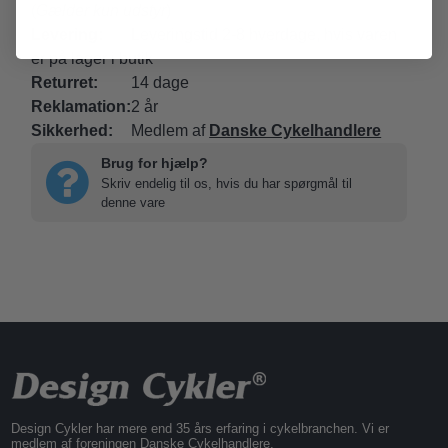
(
Gælder kun udstyr
)
Levering:
Leveringstid 2-8 hverdage, hvis varen
er på lager i butik
Returret:
14 dage
Reklamation:
2 år
Sikkerhed:
Medlem af
Danske Cykelhandlere
Brug for hjælp?
Skriv endelig til os, hvis du har spørgmål til
denne vare
Design Cykler har mere end 35 års erfaring i cykelbranchen. Vi er
medlem af foreningen Danske Cykelhandlere.