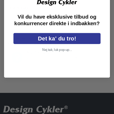
Gratis fragt:
Gratis fragt ved køb over kr. 349-
(
Gælder kun udstyr
)
Vil du have eksklusive tilbud og
Levering:
Leveringstid 2-8 hverdage, hvis varen
konkurrencer direkte i indbakken?
er på lager i butik
Returret:
14 dage
Det ka' du tro!
Reklamation:
2 år
Sikkerhed:
Medlem af
Danske Cykelhandlere
Nej tak, luk pop-up...
Brug for hjælp?
Skriv endelig til os, hvis du har spørgmål til
denne vare