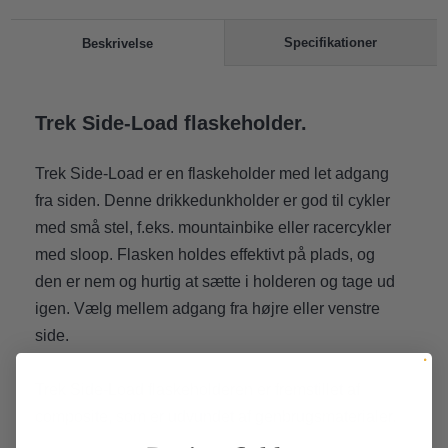
Specifikationer
Beskrivelse
Trek Side-Load flaskeholder.
Trek Side-Load er en flaskeholder med let adgang
fra siden. Denne drikkedunkholder er god til cykler
med små stel, f.eks. mountainbike eller racercykler
med sloop. Flasken holdes effektivt på plads, og
den er nem og hurtig at sætte i holderen og tage ud
igen. Vælg mellem adgang fra højre eller venstre
side.
Trek Side-Load flaskeholderen er fremstillet af
composite, som er udvundet af genbrugsmaterialer.