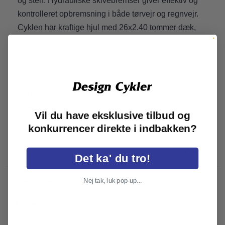
og sten. Hydrauliske skivebremser giver effektiv og
kontrolleret opbremsning i både tørvejr og regnvejr.
Cyklen har kraftige hjul med 26x2.40 tommer dæk,
så cyklen kan bruges både på veje, stier og spor i
skoven.
Trek Marlin 5 XS er god til cykelturen i skole og leg i
fritiden. Træner du til det første mountainbikeløb for
børn, så er Trek Marlin 5 XS et godt valg. Vores 5-
Vil du have eksklusive tilbud og
stjernede værksted leverer cyklen 100% samlet.
konkurrencer direkte i indbakken?
Denne cykel fås også til voksne i størrelse
S til XL.
Det ka' du tro!
Gratis fragt:
Gratis fragt ved køb over kr. 349-
Nej tak, luk pop-up...
(
Gælder kun udstyr
)
Levering:
Leveringstid 2-8 hverdage, hvis varen
er på lager i butik