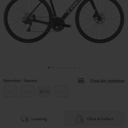
Størrelse / Variant
Find din størrelse
54 cm
56 cm
58 cm
61 cm
Click & Collect
Levering