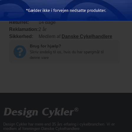
(
Gælder kun udstyr
)
Levering:
Leveringstid 2-8 hverdage, hvis varen
er på lager i butik
Returret:
14 dage
Reklamation:
2 år
Sikkerhed:
Medlem af
Danske Cykelhandlere
Brug for hjælp?
Skriv endelig til os, hvis du har spørgmål til
denne vare
Design Cykler har mere end 35 års erfaring i cykelbranchen. Vi er
medlem af foreningen Danske Cykelhandlere.