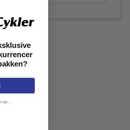
ksklusive
kurrencer
dbakken?
!
p-up...