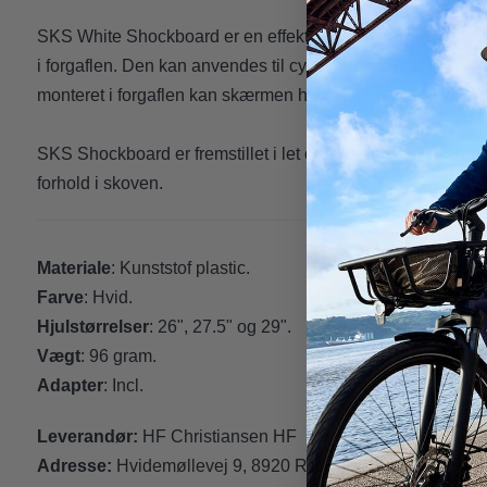
SKS White Shockboard er en effektiv forskærm til alle mou
i forgaflen. Den kan anvendes til cykler med 29", 27.5" og 
monteret i forgaflen kan skærmen hurtigt og nemt klikkes af
SKS Shockboard er fremstillet i let og stærkt plast, som ho
forhold i skoven.
Materiale
: Kunststof plastic.
Farve
: Hvid.
Hjulstørrelser
: 26", 27.5" og 29".
Vægt
: 96 gram.
Adapter
: Incl.
Leverandør:
HF Christiansen HF
Adresse:
Hvidemøllevej 9, 8920 Randers NV