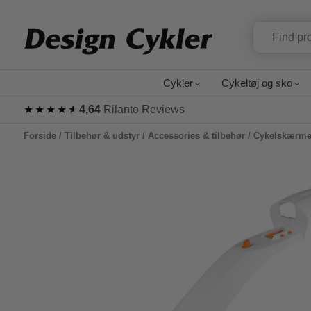
Cykler
Cykeltøj og sko
★★★★★
★★★★★
4,64
Rilanto Reviews
Forside
/
Tilbehør & udstyr
/
Accessories & tilbehør
/
Cykelskærm