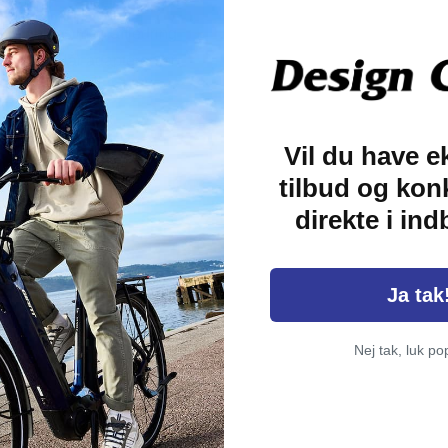
ntainbikes med affjedring
26" hjul. Når adapteren er
 og på.
lder godt i krævende
Vil du have e
tilbud og kon
direkte i in
Ja tak
Nej tak, luk po