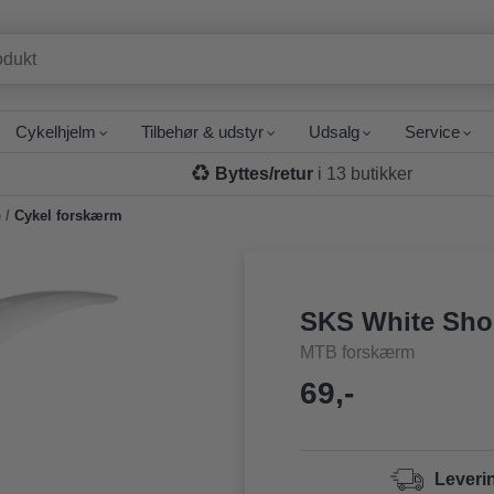
Cykelhjelm
Tilbehør & udstyr
Udsalg
Service
Byttes/retur
i 13 butikker
e
/
Cykel forskærm
SKS White Sho
MTB forskærm
69,-
Leveri