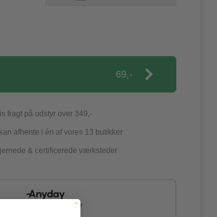
69,-
is fragt på udstyr over 349,-
an afhente i én af vores 13 butikker
jernede & certificerede værksteder
Del dit køb op i 4 - 24 betalinger