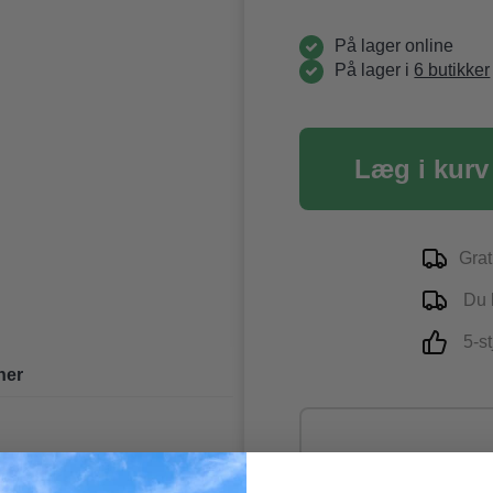
På lager online
På lager i
6 butikker
Læg i kurv
Grat
Du k
5-st
ner
ærm.