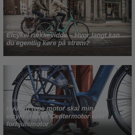
Elcykel rækkevidde – Hvor langt kan
du egentlig køre på strøm?
Hvilken type motor skal min nye
elcykel have? Centermotor eller
forhjulsmotor