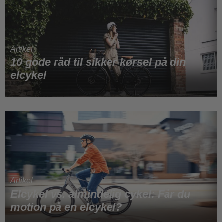
10 gode råd til sikker kørsel på din
elcykel
Elcykel vs. almindelig cykel: Får du
motion på en elcykel?