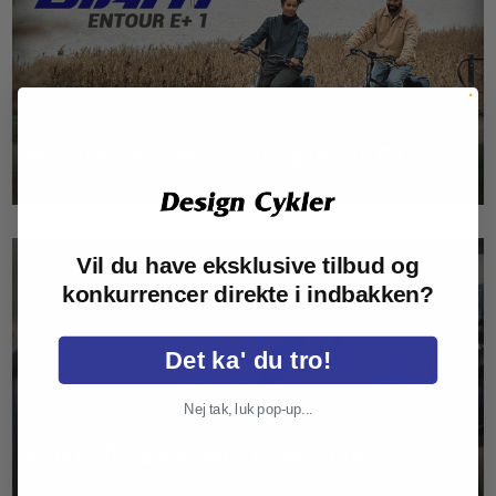
Populær elcykel: Giant Entour E+ 1
Vil du have eksklusive tilbud og
konkurrencer direkte i indbakken?
Det ka' du tro!
Nej tak, luk pop-up...
Kalkhoff - Elcykler i topkvalitet