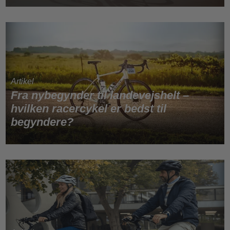
Fra nybegynder til landevejshelt –
hvilken racercykel er bedst til
begyndere?