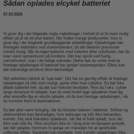
Sådan oplades elcykel batteriet
07.03.2020
Vi giver dig i det følgende nogle vejledninger i forhold til at få mest mulig
effekt ud af dit
elcykel batteri
. Der findes mange producenter, men vi
giver dig i det følgende grundlæggende anbefalinger. Opladningen bør
foretages indendørs ved stuetemperatur, da det belaster processen
mindst mulig. Når du tager batteriet med indenfor efter cykelturen, bør du
især være opmærksom på kondens. Det kan opstå ved hurtig
varmeforskel, især i de kølige måneder. Derfor bør du vente med at
foretage opladningen til batteriet har opnået stuetemperatur. Ellers kan
det indvendige printkort blive beskadiget.
Det anbefales faktisk at ”sjat-lade”. Det har en gavnlig effekt at foretage
opladningen så ofte som muligt, gerne efter hver cykeltur. Du bør ikke
aflade batteriet helt, da det kan forkorte levetiden. Hvis du f.eks. cykler
lange distancer til arbejde, kan du med fordel tage opladeren med dig
eller
anskaffe dig en ekstra oplader
, så du kan foretage opladningen, når
du kommer frem til destinationen.
Du bør altid være forsigtig, når du tilslutter laderen i batteriet. Stikket og
elektronikken kan beskadiges, hvis ledninger og stik ikke behandles
korrekt. Det skal frakobles opladeren, når det er fuldt opladt, hvis det
ikke selv slår fra. Hvis elcyklen ikke er i brug over en længere periode,
bør det oplades minimum to gange om måneden for at opretholde
cellernes effekt. Garantien kan bortfalde, hvis korrekt opladningen ikke