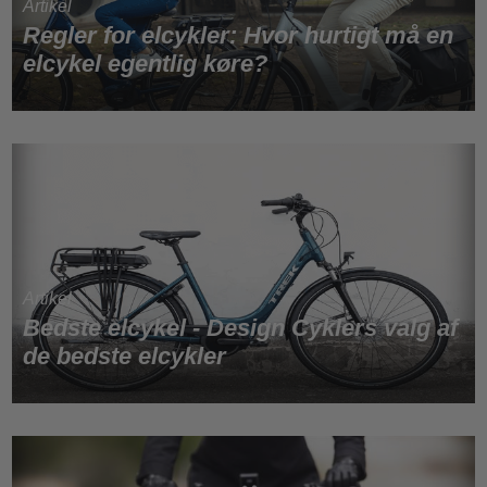
Regler for elcykler: Hvor hurtigt må en
elcykel egentlig køre?
Bedste elcykel - Design Cyklers valg af
de bedste elcykler