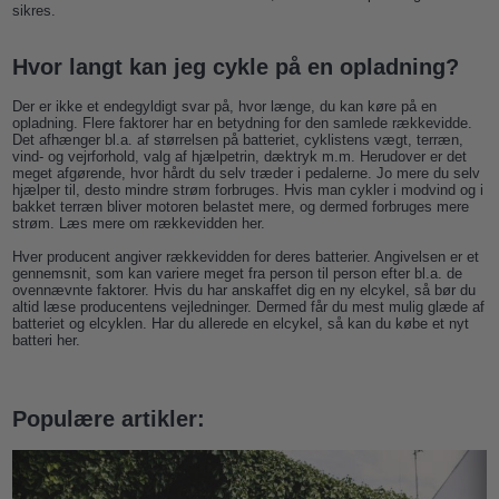
sikres.
Hvor langt kan jeg cykle på en opladning?
Der er ikke et endegyldigt svar på, hvor længe, du kan køre på en
opladning. Flere faktorer har en betydning for den samlede rækkevidde.
Det afhænger bl.a. af størrelsen på batteriet, cyklistens vægt, terræn,
vind- og vejrforhold, valg af hjælpetrin, dæktryk m.m. Herudover er det
meget afgørende, hvor hårdt du selv træder i pedalerne. Jo mere du selv
hjælper til, desto mindre strøm forbruges. Hvis man cykler i modvind og i
bakket terræn bliver motoren belastet mere, og dermed forbruges mere
strøm.
Læs mere om rækkevidden her
.
Hver producent angiver rækkevidden for deres batterier. Angivelsen er et
gennemsnit, som kan variere meget fra person til person efter bl.a. de
ovennævnte faktorer. Hvis du har
anskaffet dig en ny elcykel
, så bør du
altid læse producentens vejledninger. Dermed får du mest mulig glæde af
batteriet og elcyklen. Har du allerede en elcykel, så kan du
købe et nyt
batteri her
.
Populære artikler: