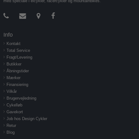
med speciale i elcykler, racercykler og mountainbikes.
Info
Kontakt
Total Service
Fragt/Levering
Butikker
Åbningstider
Mærker
Finansiering
Vilkår
Brugervejledning
Cykelløb
Gavekort
Job hos Design Cykler
Retur
Blog