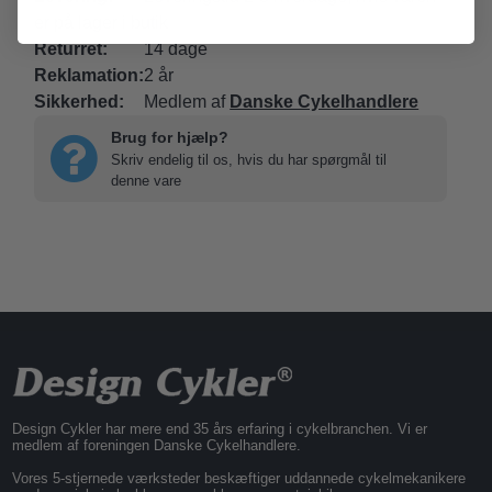
er på lager i butik
Returret:
14 dage
Reklamation:
2 år
Sikkerhed:
Medlem af
Danske Cykelhandlere
Brug for hjælp?
Skriv endelig til os, hvis du har spørgmål til
denne vare
Design Cykler har mere end 35 års erfaring i cykelbranchen. Vi er
medlem af foreningen Danske Cykelhandlere.
Vores 5-stjernede værksteder beskæftiger uddannede cykelmekanikere