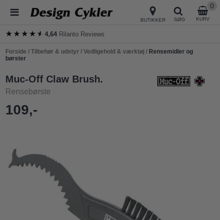
0
KURV
SØG
BUTIKKER
★★★★★
★★★★★
4,64
Rilanto Reviews
Forside
/
Tilbehør & udstyr
/
Vedligehold & værktøj
/
Rensemidler og
børster
Muc-Off Claw Brush.
Rensebørste
109,-