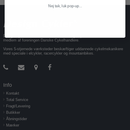
Nej tak, luk pop-up...
Design Cykler har mere end 35 års erfaring i cykelbranchen. Vi er
medlem af foreningen Danske Cykelhandlere.
Vores 5-stjernede værksteder beskæftiger uddannede cykelmekanikere
med speciale i elcykler, racercykler og mountainbikes.
Info
Kontakt
Total Service
Fragt/Levering
Butikker
Åbningstider
Mærker