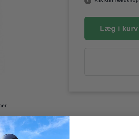
Fås kun i websho
Læg i kurv
ner