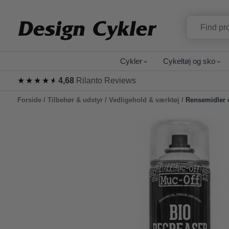
Cykler
Cykeltøj og sko
★★★★★
★★★★★
4,68
Rilanto Reviews
Forside
/
Tilbehør & udstyr
/
Vedligehold & værktøj
/
Rensemidler 