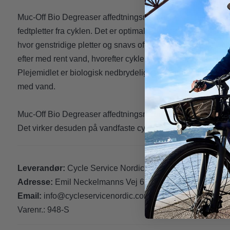
Muc-Off Bio Degreaser affedtningsmiddel fjerner hurtigt og e
fedtpletter fra cyklen. Det er optimalt at anvende på kæde
hvor genstridige pletter og snavs ofte forekommer. Efter an
efter med rent vand, hvorefter cyklen fremstår ren, pæn og fri
Plejemidlet er biologisk nedbrydeligt, hvorfor du uden prob
med vand.
Muc-Off Bio Degreaser affedtningsmiddel kan anvendes på
Det virker desuden på vandfaste cykelolier og cykelfedt. D
Leverandør:
Cycle Service Nordic
Adresse:
Emil Neckelmanns Vej 6, Fraugde, 5220 Odens
Email:
info@cycleservicenordic.com
Varenr.:
948-S