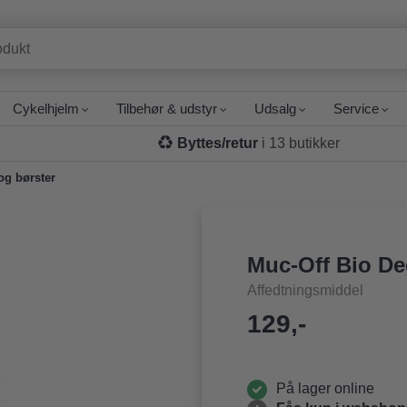
Cykelhjelm
Tilbehør & udstyr
Udsalg
Service
Byttes/retur
i 13 butikker
og børster
Muc-Off Bio De
Affedtningsmiddel
129,-
På lager online