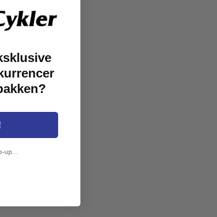
ksklusive
kurrencer
dbakken?
!
p-up...