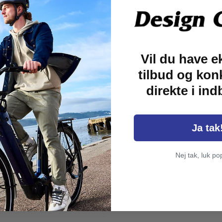
ffektivt snavs, olie- og
, gear og komponenter,
vendelse skal det skylles
Vil du have e
 for oliepletter.
lemer kan skylle det af
tilbud og kon
direkte i in
 metal, plastik og gummi.
åsens indhold er 500 ml.
Ja tak
Nej tak, luk po
e SØ