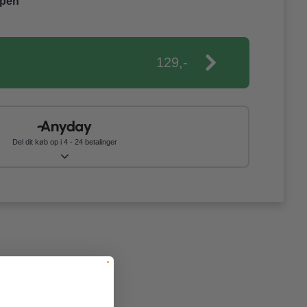
ppen
129,-
Del dit køb op i 4 - 24 betalinger