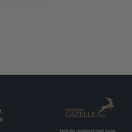
.
.
rg
Hold dig opdateret med vores