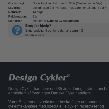
Gratis fragt:
Gratis fragt ved køb over kr. 349- (
Gælder kun udstyr
)
Levering:
Leveringstid 2-8 hverdage, hvis varen er på lager i butik
Returret:
14 dage
Reklamation:
2 år
Sikkerhed:
Medlem af
Danske Cykelhandlere
Brug for hjælp?
Skriv endelig til os, hvis du har spørgmål
til denne vare
Design Cykler har mere end 35 års erfaring i cykelbranche
er medlem af foreningen Danske Cykelhandlere.
Vores 5-stjernede værksteder beskæftiger uddannede
cykelmekanikere med speciale i elcykler, racercykler og