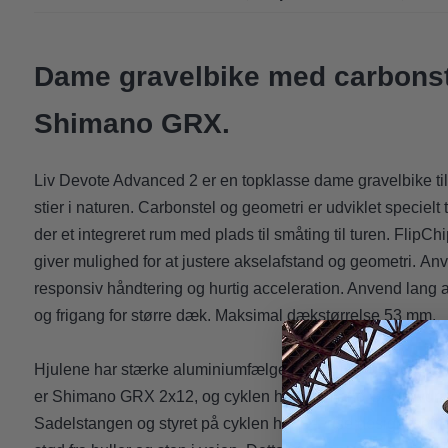
Dame gravelbike med carbonst
Shimano GRX.
Liv Devote Advanced 2 er en topklasse dame gravelbike til
stier i naturen. Carbonstel og geometri er udviklet specielt ti
der et integreret rum med plads til småting til turen. FlipCh
giver mulighed for at justere akselafstand og geometri. Anv
responsiv håndtering og hurtig acceleration. Anvend lang afs
og frigang for større dæk. Maksimal dækstørrelse 53 mm.
Hjulene har stærke aluminiumfælge og 45 mm tubeless d
er Shimano GRX 2x12, og cyklen har Shimano GRX hydrau
Sadelstangen og styret på cyklen har D-Fuse design, som 