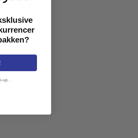
ksklusive
kurrencer
dbakken?
!
p-up...