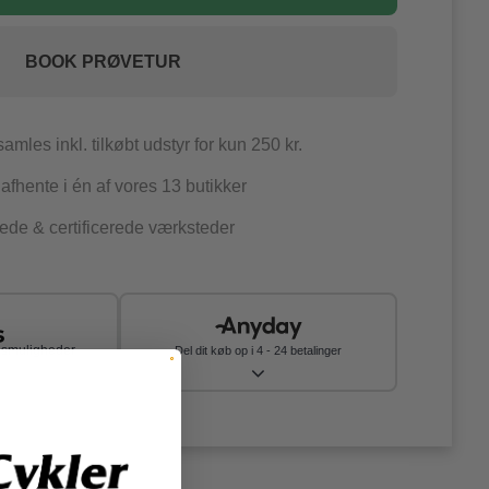
BOOK PRØVETUR
amles inkl. tilkøbt udstyr for kun 250 kr.
fhente i én af vores 13 butikker
ede & certificerede værksteder
agsmuligheder
Del dit køb op i 4 - 24 betalinger