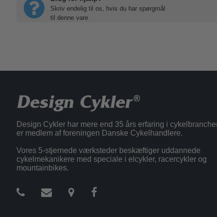
Skriv endelig til os, hvis du har spørgmål
til denne vare
Design Cykler har mere end 35 års erfaring i cykelbranche
er medlem af foreningen Danske Cykelhandlere.
Vores 5-stjernede værksteder beskæftiger uddannede
cykelmekanikere med speciale i elcykler, racercykler og
mountainbikes.