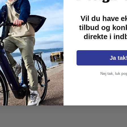
ig tur og mindre
Vil du have e
ages i brug med det
tilbud og kon
direkte i in
Ja tak
Nej tak, luk po
r