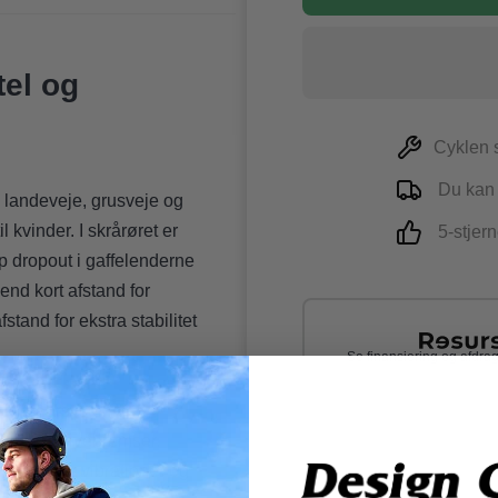
el og
Cyklen s
Du kan a
 landeveje, grusveje og
l kvinder. I skrårøret er
5-stjern
ip dropout i gaffelenderne
end kort afstand for
tand for ekstra stabilitet
Se finansiering og afdr
æk. Gearsystemet
liske skivebremser.
modvirker vibrationer og