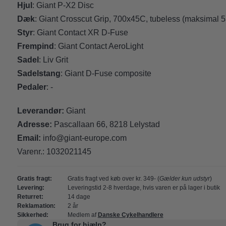
Hjul
: Giant P-X2 Disc
Dæk
: Giant Crosscut Grip, 700x45C, tubeless (maksimal 
Styr
: Giant Contact XR D-Fuse
Frempind
: Giant Contact AeroLight
Sadel
: Liv Grit
Sadelstang
: Giant D-Fuse composite
Pedaler
: -
Leverandør:
Giant
Adresse:
Pascallaan 66, 8218 Lelystad
Email:
info@giant-europe.com
Varenr.:
1032021145
Gratis fragt:
Gratis fragt ved køb over kr. 349- (
Gælder kun udstyr
)
Levering:
Leveringstid 2-8 hverdage, hvis varen er på lager i butik
Returret:
14 dage
Reklamation:
2 år
Sikkerhed:
Medlem af
Danske Cykelhandlere
Brug for hjælp?