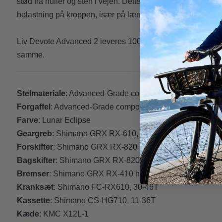
stød fra huller og sten i vejen. Dette giver en mere behagel
belastning på kroppen, især på længere ture.
Liv Devote Advanced 2 leveres 100% samlet, så den kan t
samme.
Stelmateriale
: Advanced-Grade composite med Flip-Chip
Forgaffel
: Advanced-Grade composite
Farve
: Lunar Eclipse
Geargreb
: Shimano GRX RX-610, 2x12
Forskifter
: Shimano GRX RX-820
Bagskifter
: Shimano GRX RX-820
Bremser
: Shimano GRX RX-410 hydrauliske skivebremse
Kranksæt
: Shimano FC-RX610, 30-46T
Kassette
: Shimano CS-HG710, 11-36T
Kæde
: KMC X12L-1