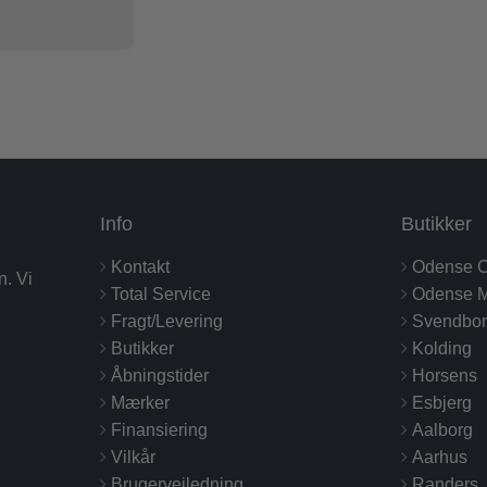
Info
Butikker
Kontakt
Odense C
n. Vi
Total Service
Odense M
Fragt/Levering
Svendbo
Butikker
Kolding
Åbningstider
Horsens
Mærker
Esbjerg
Finansiering
Aalborg
Vilkår
Aarhus
Brugervejledning
Randers