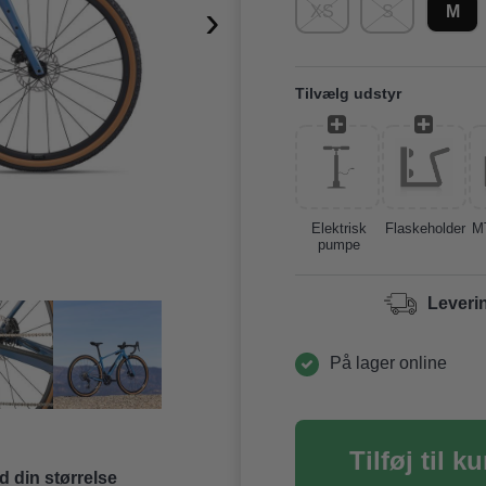
›
XS
S
M
Tilvælg udstyr
Elektrisk
Flaskeholder
M
pumpe
Leveri
På lager online
d din størrelse