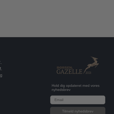
.
.
rg
Hold dig opdateret med vores
nyhedsbrev
E-mail
Tilmeld nyhedsbrev