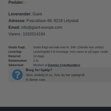
Pedaler
: -
Leverandør:
Giant
Adresse:
Pascallaan 66, 8218 Lelystad
Email:
info@giant-europe.com
Varenr.:
1032014184
Gratis fragt:
Gratis fragt ved køb over kr. 349- (
Gælder kun udstyr
)
Levering:
Leveringstid 2-8 hverdage, hvis varen er på lager i butik
Returret:
14 dage
Reklamation:
2 år
Sikkerhed:
Medlem af
Danske Cykelhandlere
Brug for hjælp?
Skriv endelig til os, hvis du har spørgmål
til denne vare