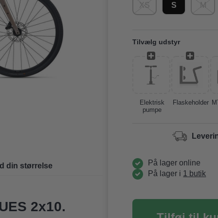
XS
S
M
Tilvælg udstyr
Elektrisk
Flaskeholder
M
pumpe
Leveri
På lager online
d din størrelse
På lager i
1 butik
CUES 2x10.