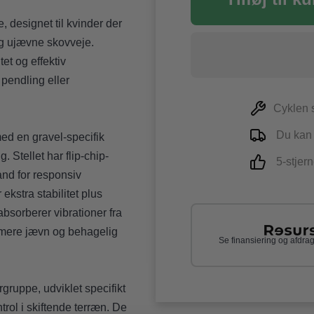
, designet til kvinder der
 og ujævne skovveje.
tet og effektiv
 pendling eller
Cyklen s
Du kan a
ed en gravel-specifik
. Stellet har flip-chip-
5-stjern
nd for responsiv
ekstra stabilitet plus
absorberer vibrationer fra
n mere jævn og behagelig
Se finansiering og afdr
ruppe, udviklet specifikt
trol i skiftende terræn. De