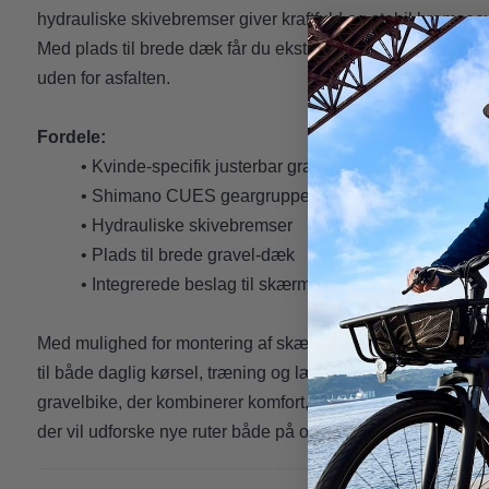
hydrauliske skivebremser giver kraftfuld og stabil bremseev
Med plads til brede dæk får du ekstra greb og komfort, så 
uden for asfalten.
Fordele:
• Kvinde-specifik justerbar gravel-geometri
• Shimano CUES geargruppe
• Hydrauliske skivebremser
• Plads til brede gravel-dæk
• Integrerede beslag til skærme, tasker og bagagebæ
Med mulighed for montering af skærme, tasker og ekstra uds
til både daglig kørsel, træning og længere eventyr. Result
gravelbike, der kombinerer komfort, alsidighed og performan
der vil udforske nye ruter både på og uden for vejen.