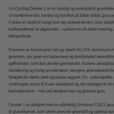
Liv Cycling Devote 1 er en alsidig og eventyrklar gravelbike
vil kombinere fart, kontrol og komfort på både asfalt, grus
Cyklen er skabt til lange ture og varieret terræn, hvor stabili
kraftoverførsel er afgørende – uanset om du kører træning,
bikepacking.
Rammen er konstrueret i let og stærkt ALUXX aluminium m
geometri, der giver en balanceret og komfortabel kørestilling
gaffelender, som kan ændre geometrien. Kortere akselafsta
håndtering og hurtig acceleration, længere akselafstand for 
frihøjde for større dæk og ekstra vejgreb. En carbongaffel 
underlaget, mens D-Fuse sadelpind og styr bidrager til e
køreoplevelse – selv på længere ture og grovere grus.
Devote 1 er udstyret med en pålidelig Shimano CUES gearg
til gravelkørsel, som sikrer præcise gearskift og optimal kon