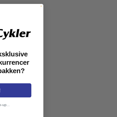
ksklusive
kurrencer
dbakken?
!
p-up...