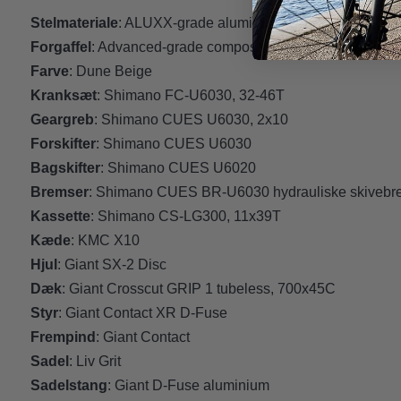
Stelmateriale
: ALUXX-grade aluminum
Forgaffel
: Advanced-grade composite
Farve
: Dune Beige
Kranksæt
: Shimano FC-U6030, 32-46T
Geargreb
: Shimano CUES U6030, 2x10
Forskifter
: Shimano CUES U6030
Bagskifter
: Shimano CUES U6020
Bremser
: Shimano CUES BR-U6030 hydrauliske skivebr
Kassette
: Shimano CS-LG300, 11x39T
Kæde
: KMC X10
Hjul
: Giant SX-2 Disc
Dæk
: Giant Crosscut GRIP 1 tubeless, 700x45C
Styr
: Giant Contact XR D-Fuse
Frempind
: Giant Contact
Sadel
: Liv Grit
Sadelstang
: Giant D-Fuse aluminium