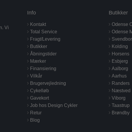
Info
Butikker
Kontakt
Odense C
n. Vi
Total Service
Odense M
Fragt/Levering
Svendbo
Butikker
Kolding
Åbningstider
Horsens
Mærker
Esbjerg
Finansiering
Aalborg
Vilkår
Aarhus
Brugervejledning
Randers
Cykelløb
Næstved
Gavekort
Viborg
Job hos Design Cykler
Taastrup
Retur
Brøndby
Blog