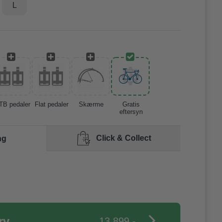
L
TB pedaler
Flat pedaler
Skærme
Gratis
eftersyn
Click & Collect
ng
13.899,-