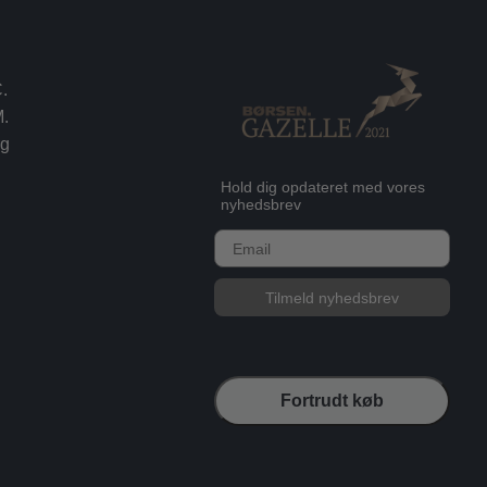
.
.
rg
Hold dig opdateret med vores
nyhedsbrev
E-mail
Tilmeld nyhedsbrev
Fortrudt køb