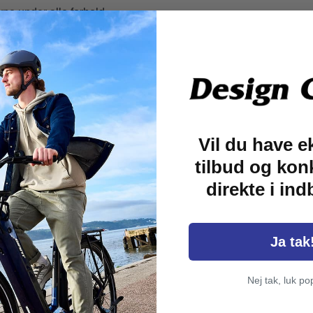
ne under alle forhold.
du trygt kan bevæge dig
Vil du have e
tilbud og kon
rer
direkte i in
tyr er Liv Devote 1 ideel
atet er en moderne
Ja tak
ce – perfekt til kvinder,
Nej tak, luk po