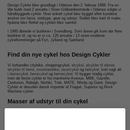
Design Cykler blev grundlagt i Odense den 2. februar 1988. Fra en
lille butik med 2 ansatte i Store Gråbrødrestræde i Odense solgte vi
håndbyggede cykler. Hver enkelt cykel blev bygget efter kundens
ønsker om farve, steltype, gear og udstyr. Stellet blev kørt til maler,
hjulene blev flettet og cyklen blev samlet.
I 1995 åbnede vi butikken i Svendborg. Som årene gik kom der flere
butikker til, og nu er vi ca. 120 ansatte i 13 store moderne
cykelforretninger på Fyn, Jylland og Sjælland.
Find din nye cykel hos Design Cykler
Vi forhandler citybike, shoppingcykel,
elcykel
,
elcykler til damer
,
elcykler til herre
,
mountainbike
,
racercykel
og
ladcykel
, kort sagt alt
i
damecykel
,
herrecykel
og
børnecykel
. Vi bygger stadig cykler,
men de fleste cykler er fra mærkerne Avenue, MBK, Gazelle,
Centurion, Raleigh, Nishiki, Trek, MATE, Nihola og Giant. Design
Cykler er desuden dansk importør af Frappè, Superior og Rock
Machine cykler.
Masser af udstyr til din cykel
Vi har et stort udvalg i
cykeltøj
,
cykelhjelme
,
cykeludstyr
og tilbehør
til cykler fra
GripGrab
, Endura, Giro, Bell, Shimano, Cateye,
Bontrager, BBB, SKS, Reelight, Bobike, Yepp, FSA, Mavic, Abus,
Bike Attitude, Finish Line, Schwalbe, Panaracer, Klickfix, Lookin,
Selle Italia, MIK, Atran og Basil.