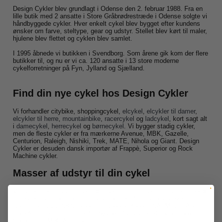
Design Cykler blev grundlagt i Odense den 2. februar 1988. Fra en
lille butik med 2 ansatte i Store Gråbrødrestræde i Odense solgte vi
håndbyggede cykler. Hver enkelt cykel blev bygget efter kundens
ønsker om farve, steltype, gear og udstyr. Stellet blev kørt til maler,
hjulene blev flettet og cyklen blev samlet.
I 1995 åbnede vi butikken i Svendborg. Som årene gik kom der flere
butikker til, og nu er vi ca. 120 ansatte i 13 store moderne
cykelforretninger på Fyn, Jylland og Sjælland.
Find din nye cykel hos Design Cykler
Vi forhandler citybike, shoppingcykel,
elcykel
,
elcykler til damer
,
elcykler til herre
,
mountainbike
,
racercykel
og
ladcykel
, kort sagt alt
i
damecykel
,
herrecykel
og
børnecykel
. Vi bygger stadig cykler,
men de fleste cykler er fra mærkerne Avenue, MBK, Gazelle,
Centurion, Raleigh, Nishiki, Trek, MATE, Nihola og Giant. Design
Cykler er desuden dansk importør af Frappè, Superior og Rock
Machine cykler.
Masser af udstyr til din cykel
Vi har et stort udvalg i
cykeltøj
,
cykelhjelme
,
cykeludstyr
og tilbehør
til cykler fra
GripGrab
, Endura, Giro, Bell, Shimano, Cateye,
Bontrager, BBB, SKS, Reelight, Bobike, Yepp, FSA, Mavic, Abus,
Bike Attitude, Finish Line, Schwalbe, Panaracer, Klickfix, Lookin,
Selle Italia, MIK, Atran og Basil.