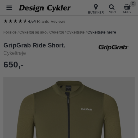
0
KURV
SØG
BUTIKKER
★★★★★
★★★★★
4,64
Rilanto Reviews
Forside
/
Cykeltøj og sko
/
Cykeltøj
/
Cykeltrøje
/
Cykeltrøje herre
GripGrab Ride Short.
Cykeltrøje
650,-