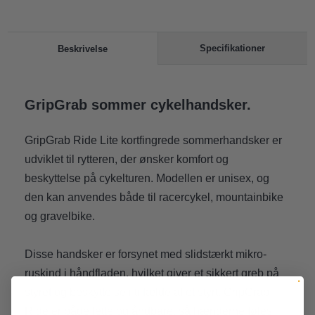
Specifikationer
Beskrivelse
GripGrab sommer cykelhandsker.
GripGrab Ride Lite kortfingrede sommerhandsker er
udviklet til rytteren, der ønsker komfort og
beskyttelse på cykelturen. Modellen er unisex, og
den kan anvendes både til racercykel, mountainbike
og gravelbike.
Disse handsker er forsynet med slidstærkt mikro-
ruskind i håndfladen, hvilket giver et sikkert greb på
styret og beskyttelse i tilfælde af et styrt. GripGrab
Ride er både lette og åndbare, så hænderne føles