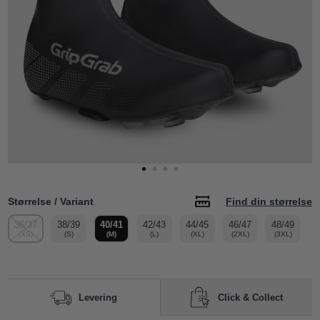
Størrelse / Variant
Find din størrelse
36/37
38/39
40/41
42/43
44/45
46/47
48/49
(XS)
(S)
(M)
(L)
(XL)
(2XL)
(3XL)
Click & Collect
Levering