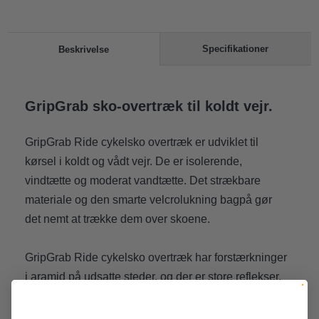
Specifikationer
Beskrivelse
GripGrab sko-overtræk til koldt vejr.
GripGrab Ride cykelsko overtræk er udviklet til
kørsel i koldt og vådt vejr. De er isolerende,
vindtætte og moderat vandtætte. Det strækbare
materiale og den smarte velcrolukning bagpå gør
det nemt at trække dem over skoene.
GripGrab Ride cykelsko overtræk har forstærkninger
i aramid på udsatte steder, og der er store reflekser,
så man ses i trafikken. Disse overtræk er ideelle til
vintertræning på racercykel, gravelbike eller