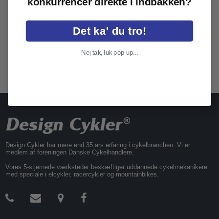
konkurrencer direkte i indbakken?
Brug for hjælp?
Skriv endelig til os, hvis du har spørgmål til
Det ka' du tro!
denne vare
Nej tak, luk pop-up...
Design Cykler har mere end 35 års erfaring i cykelbranchen. Vi er
medlem af foreningen Danske Cykelhandlere.
Vores 5-stjernede værksteder beskæftiger uddannede cykelmekanikere
med speciale i elcykler, racercykler og mountainbikes.