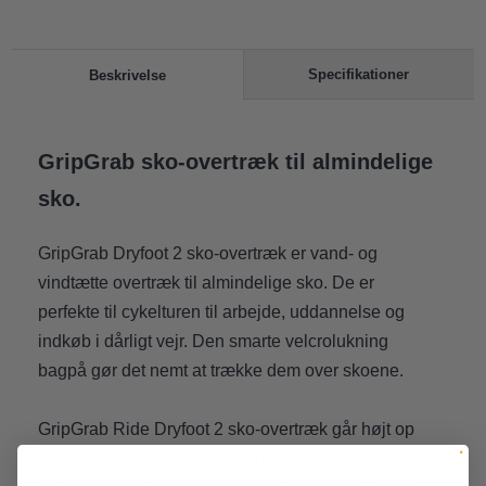
Specifikationer
Beskrivelse
GripGrab sko-overtræk til almindelige
sko.
GripGrab Dryfoot 2 sko-overtræk er vand- og
vindtætte overtræk til almindelige sko. De er
perfekte til cykelturen til arbejde, uddannelse og
indkøb i dårligt vejr. Den smarte velcrolukning
bagpå gør det nemt at trække dem over skoene.
GripGrab Ride Dryfoot 2 sko-overtræk går højt op
på benet, så både sko og den nederste del af