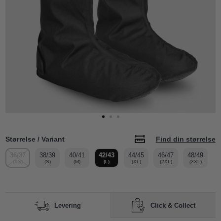
Størrelse / Variant
Find din størrelse
36/37
38/39
40/41
42/43
44/45
46/47
48/49
(XS)
(S)
(M)
(L)
(XL)
(2XL)
(3XL)
Click & Collect
Levering