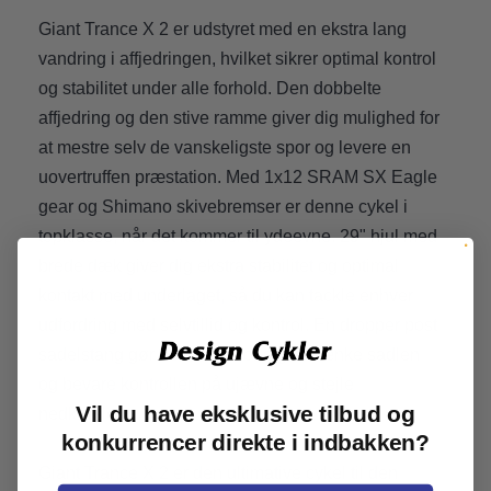
Giant Trance X 2 er udstyret med en ekstra lang
vandring i affjedringen, hvilket sikrer optimal kontrol
og stabilitet under alle forhold. Den dobbelte
affjedring og den stive ramme giver dig mulighed for
at mestre selv de vanskeligste spor og levere en
uovertruffen præstation. Med 1x12 SRAM SX Eagle
gear og Shimano skivebremser er denne cykel i
topklasse, når det kommer til ydeevne. 29" hjul med
brede dæk giver dig ekstra stabilitet og optimal
kontakt med underlaget, så du kan tackle enhver
udfordring med selvtillid og kontrol. En dropper post
sadelstang gør det muligt for dig at sænke sadlen
og bevare kontrollen på ujævne og stejle
Vil du have eksklusive tilbud og
nedkørsler.
konkurrencer direkte i indbakken?
Giant Trance X 2 er den ultimative cykel til den