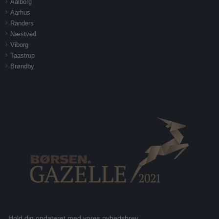
Aalborg
Aarhus
Randers
Næstved
Viborg
Taastrup
Brøndby
Hold dig opdateret med vores nyhedsbrev