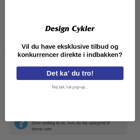
på landevejen og den daglige transport til arbejde
og skole. Denne citybike kan udstyres med skærme,
bagagebærer og andet praktisk udstyr. Design
Cykler leverer cyklen 100% køreklar med alt udstyr
monteret.
Vil du have eksklusive tilbud og
konkurrencer direkte i indbakken?
Gratis fragt:
Gratis fragt ved køb over kr. 349-
(
Gælder kun udstyr
)
Det ka' du tro!
Levering:
Leveringstid 2-8 hverdage, hvis varen
er på lager i butik
Nej tak, luk pop-up...
Returret:
14 dage
Reklamation:
2 år
Sikkerhed:
Medlem af
Danske Cykelhandlere
Brug for hjælp?
Skriv endelig til os, hvis du har spørgmål til
denne vare