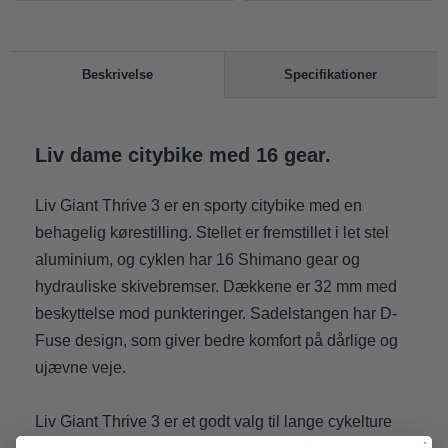
Specifikationer
Beskrivelse
Liv dame citybike med 16 gear.
Liv Giant Thrive 3 er en sporty citybike med en
behagelig kørestilling. Stellet er fremstillet i let stel
aluminium, og cyklen har 16 Shimano gear og
hydrauliske skivebremser. Dækkene er 32 mm med
beskyttelse mod punkteringer. Sadelstangen har D-
Fuse design, som giver bedre komfort på dårlige og
ujævne veje.
Liv Giant Thrive 3 er et godt valg til lange cykelture