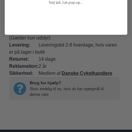
Nej tak, luk pop-up...
cyklen 100% samlet med landsdækkende service
og garanti.
Gratis fragt:
Gratis fragt ved køb over kr. 349-
(
Gælder kun udstyr
)
Levering:
Leveringstid 2-8 hverdage, hvis varen
er på lager i butik
Returret:
14 dage
Reklamation:
2 år
Sikkerhed:
Medlem af
Danske Cykelhandlere
Brug for hjælp?
Skriv endelig til os, hvis du har spørgmål til
denne vare