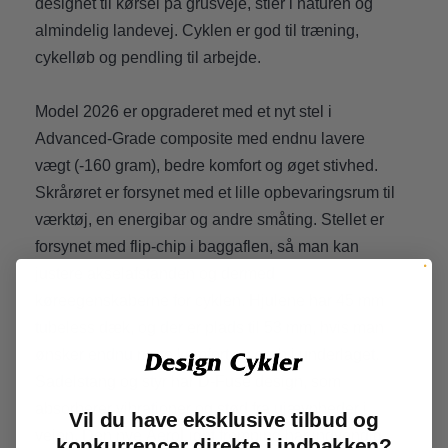
designet til kørsel på grusveje, stier i naturen og
almindelig landevej. Cyklen er god til træning,
cykelløb og pendling til arbejde.
Model 2026 er opgraderet med et nyt stel i
Advanced-Grade composite med endnu lavere
vægt (-160 gram), bedre komfort og øget stivhed.
Skrårøret er forsynet med et lille opbevaringsrum til
værktøj, en energibar og andre småting. Stellet er
forsynet med flip-chip i baggaflen, så man kan
justere akselafstanden og dermed
køreegenskaberne for cyklen. Hjulene har 45 mm
tubeless dæk, og der er plads til 53 mm, hvis man
ønsker endnu mere komfort og greb i underlaget.
Sadelstang og styr har D-Fuse design, som
absorberer vibrationer og stød fra ujævnheder i
Vil du have eksklusive tilbud og
vejen. Den nye AeroLight frempind har indvendig
konkurrencer direkte i indbakken?