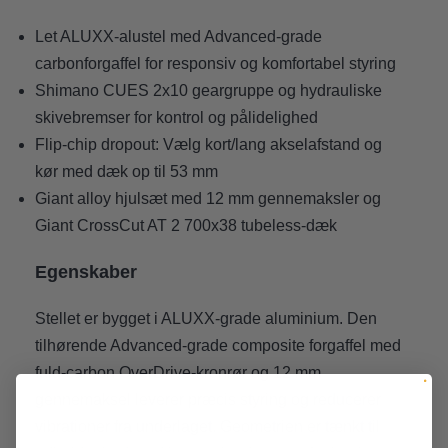
Let ALUXX-alustel med Advanced-grade
carbonforgaffel for responsiv og komfortabel styring
Shimano CUES 2x10 geargruppe og hydrauliske
skivebremser for kontrol og pålidelighed
Flip-chip dropout: Vælg kort/lang akselafstand og
kør med dæk op til 53 mm
Giant alloy hjulsæt med 12 mm gennemaksler og
Giant CrossCut AT 2 700x38 tubeless-dæk
Egenskaber
Stellet er bygget i ALUXX-grade aluminium. Den
tilhørende Advanced-grade composite forgaffel med
fuld-carbon OverDrive-kronrør og 12 mm
gennemaksel leverer præcis styring og reducerer
vibrationer fra underlaget. Geometrien er tænkt til