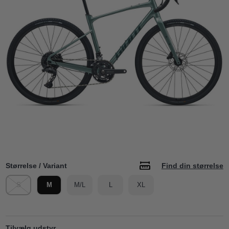
Størrelse / Variant
Find din størrelse
S
M
M/L
L
XL
Tilvælg udstyr