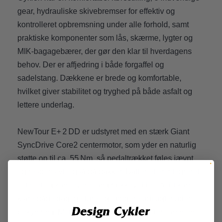
gear, hydrauliske skivebremser for effektiv og
kontrolleret opbremsning under alle forhold, samt
praktiske komponenter som lås, skærme, lygter og
MIK-bagagebærer, der gør den klar til hverdagens
behov. Der er affjedring i både forgaffel og
sadelstang. Dækkene er brede og komfortable,
hvilket giver stabilitet og tryghed på både asfalt og
lettere underlag.
NewTour E+ 2 DD er udstyret med en stærk Giant
SyncDrive Core2 centermotor, som yder en naturlig
støtte op til ca. 55 Nm, så pedaltrækket føles jævnt
og responsivt, også på bakker. Batteriet er integreret
i stellet og kan levere lang rækkevidde, så du kan
klare både daglige ture og længere udflugter uden
bekymring. Motoren og displayet arbejder sammen