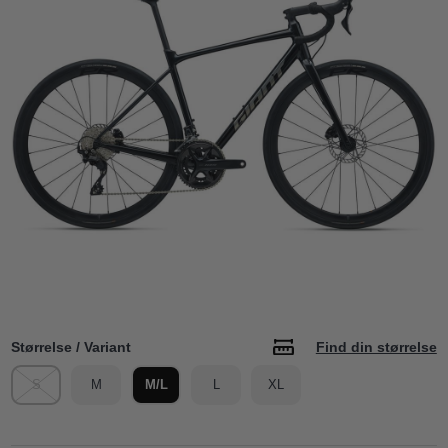
Størrelse / Variant
Find din størrelse
S
M
M/L
L
XL