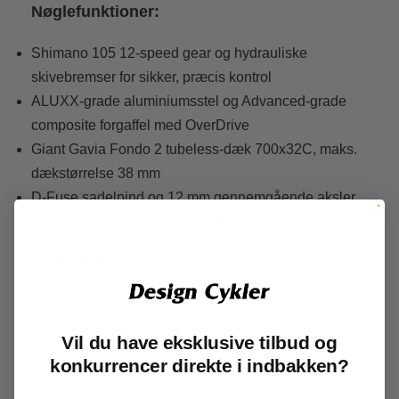
Nøglefunktioner:
Shimano 105 12-speed gear og hydrauliske
skivebremser for sikker, præcis kontrol
ALUXX-grade aluminiumsstel og Advanced-grade
composite forgaffel med OverDrive
Giant Gavia Fondo 2 tubeless-dæk 700x32C, maks.
dækstørrelse 38 mm
D-Fuse sadelpind og 12 mm gennemgående aksler
for/bag for komfort og stabilitet
Egenskaber:
Contend AR 1 bygger på et ALUXX-grade
aluminiumsstel og forgaffel i Advanced-grade
Vil du have eksklusive tilbud og
composite. Den innovative D-Fuse sadelpind
konkurrencer direkte i indbakken?
dæmper stød og vibrationer, så du bliver mindre