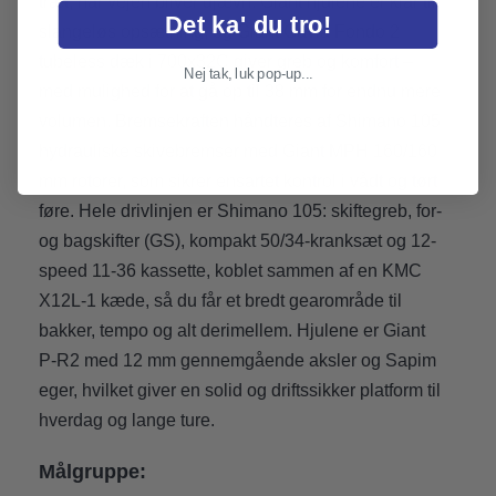
træt, når vejen bliver ujævn. Giant hjulene er klar til
Det ka' du tro!
slangeløs opsætning, og Giant Gavia Fondo 2
tubeless dæk i 700x32C giver greb og komfort –
Nej tak, luk pop-up...
med mulighed for at gå op til 38 mm for endnu mere
volumen. Bremsekraften håndteres af Shimano 105
hydrauliske skivebremser med Giant MPH 160/160
mm rotorer, som sikrer ensartet kontrol i vådt og tørt
føre. Hele drivlinjen er Shimano 105: skiftegreb, for-
og bagskifter (GS), kompakt 50/34-kranksæt og 12-
speed 11-36 kassette, koblet sammen af en KMC
X12L-1 kæde, så du får et bredt gearområde til
bakker, tempo og alt derimellem. Hjulene er Giant
P-R2 med 12 mm gennemgående aksler og Sapim
eger, hvilket giver en solid og driftssikker platform til
hverdag og lange ture.
Målgruppe: