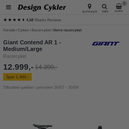
0
KURV
SØG
BUTIKKER
★★★★★
★★★★★
4,68
Rilanto Reviews
Forside
/
Cykler
/
Racercykel
/
Herre racercykel
Giant Contend AR 1 -
Medium/Large
Racercykel
12.999,-
14.399,-
Spar 1.400,-
Tilbuddet gælder i perioden 30/07 - 30/08