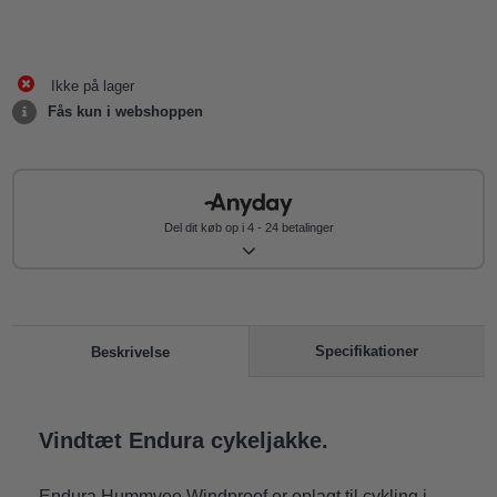
Ikke på lager
Fås kun i webshoppen
Del dit køb op i 4 - 24 betalinger
Specifikationer
Beskrivelse
Vindtæt Endura cykeljakke.
Endura Hummvee Windproof er oplagt til cykling i