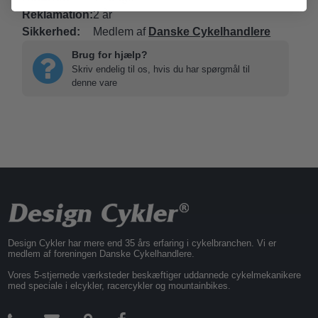
Reklamation:
2 år
Sikkerhed:
Medlem af
Danske Cykelhandlere
Brug for hjælp?
Skriv endelig til os, hvis du har spørgmål til
denne vare
Design Cykler har mere end 35 års erfaring i cykelbranchen. Vi er
medlem af foreningen Danske Cykelhandlere.
Vores 5-stjernede værksteder beskæftiger uddannede cykelmekanikere
med speciale i elcykler, racercykler og mountainbikes.