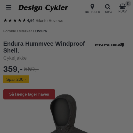
0
KURV
SØG
BUTIKKER
★★★★★
★★★★★
4,64
Rilanto Reviews
Forside
/
Mærker
/
Endura
Endura Hummvee Windproof
Shell.
Cykeljakke
359,-
559,-
Spar 200,-
Så længe lager haves