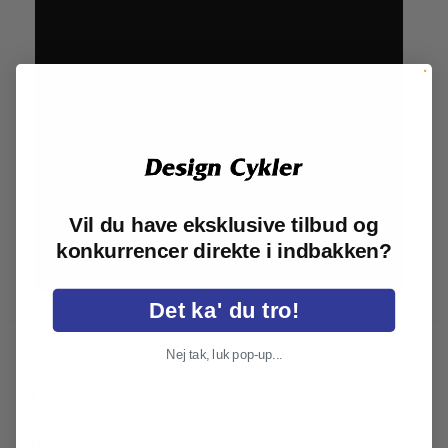
Vil du have eksklusive tilbud og
konkurrencer direkte i indbakken?
Det ka' du tro!
Gratis fragt:
Gratis fragt ved køb over kr. 349-
Nej tak, luk pop-up...
(
Gælder kun udstyr
)
Levering:
Leveringstid 2-8 hverdage, hvis varen
er på lager i butik
Returret:
14 dage