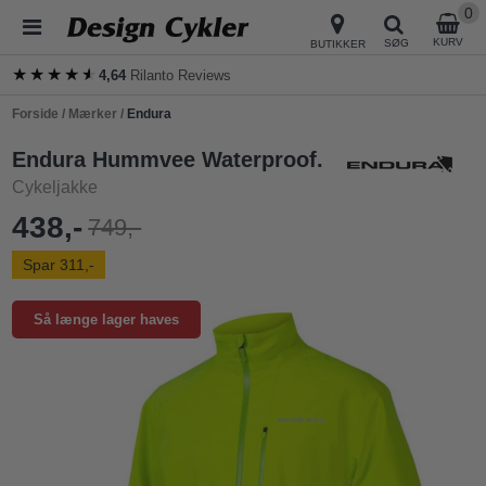
0
KURV
SØG
BUTIKKER
★★★★★
★★★★★
4,64
Rilanto Reviews
Forside
/
Mærker
/
Endura
Endura Hummvee Waterproof.
Cykeljakke
438,-
749,-
Spar 311,-
Så længe lager haves