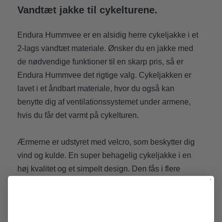
Vandtæt jakke til cykelturene.
Endura Hummvee er en alsidig herre cykeljakke i et
2-lags vandtæt materiale. Ønsker du en jakke med
de nødvendige funktioner til en skarp pris, så er
Endura Hummvee det rigtige valg. Cykeljakken er
lavet i et åndbart materiale, hvor du også kan
benytte dig af ventilationssystemet under armene,
hvis du får det varmt på cykelturen.
Ærmerne er udstyret med velcro, som beskytter dig
vind og kulde. En super behagelig cykeljakke i en
høj kvalitet og et simpelt design. Den fås i flere
forskellige farver.