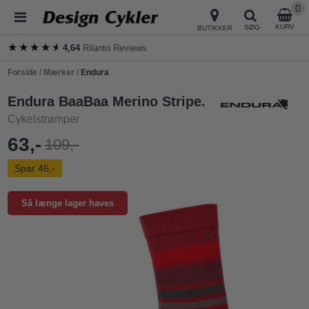
0
KURV
SØG
BUTIKKER
★★★★★
★★★★★
4,64
Rilanto Reviews
Forside
/
Mærker
/
Endura
Endura BaaBaa Merino Stripe.
Cykelstrømper
63,-
109,-
Spar 46,-
Så længe lager haves