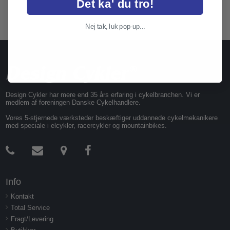
Det ka' du tro!
Nej tak, luk pop-up...
Design Cykler har mere end 35 års erfaring i cykelbranchen. Vi er
medlem af foreningen Danske Cykelhandlere.
Vores 5-stjernede værksteder beskæftiger uddannede cykelmekanikere
med speciale i elcykler, racercykler og mountainbikes.
Info
Kontakt
Total Service
Fragt/Levering