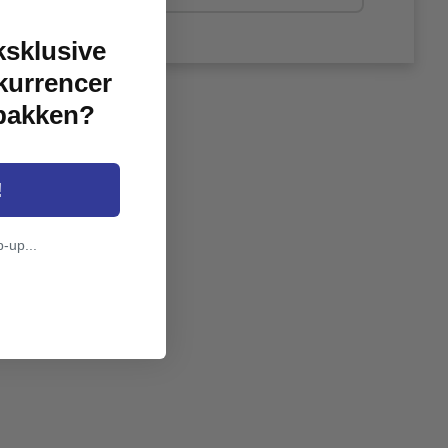
ksklusive
kurrencer
dbakken?
!
p-up...