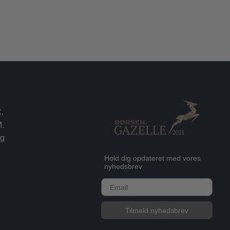
.
.
rg
Hold dig opdateret med vores
nyhedsbrev
E-mail
Tilmeld nyhedsbrev