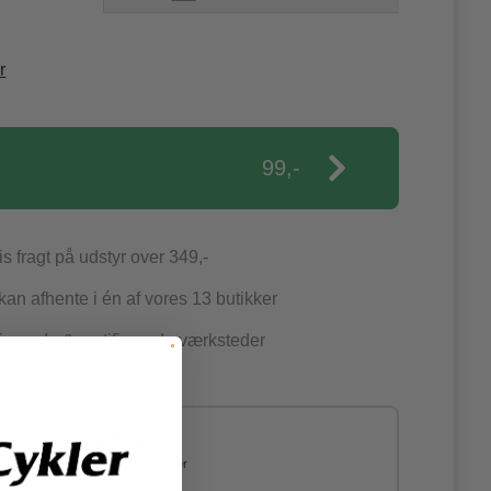
r
99,-
is fragt på udstyr over 349,-
an afhente i én af vores 13 butikker
jernede & certificerede værksteder
Del dit køb op i 4 - 24 betalinger