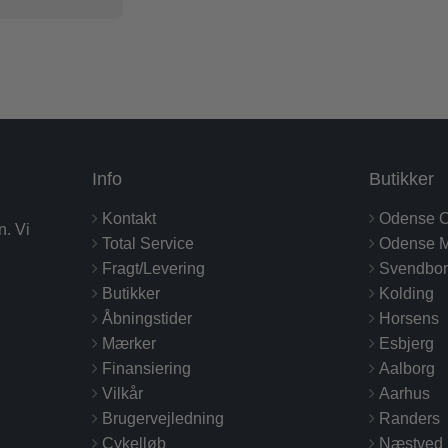
Info
Butikker
Kontakt
Odense C
n. Vi
Total Service
Odense M
Fragt/Levering
Svendbo
Butikker
Kolding
Åbningstider
Horsens
Mærker
Esbjerg
Finansiering
Aalborg
Vilkår
Aarhus
Brugervejledning
Randers
Cykelløb
Næstved