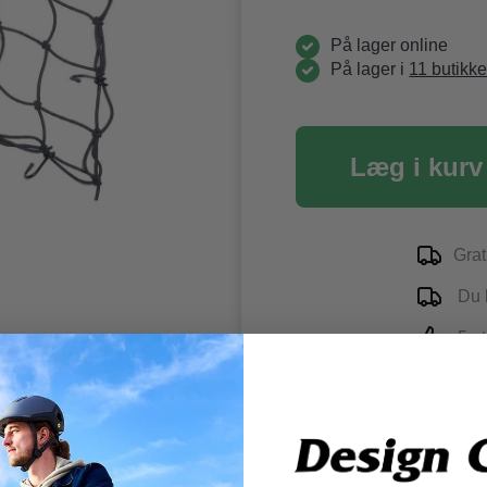
På lager online
På lager i
11 butikke
Læg i kurv
Grat
Du k
5-st
ner