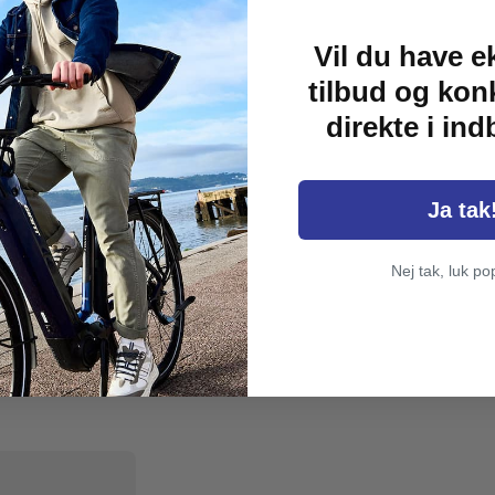
ykelkurven og forhindrer
Vil du have e
ummi, som er strækbart og
tilbud og kon
en. Nettet måler 25 x 50
direkte i in
Ja tak
Nej tak, luk po