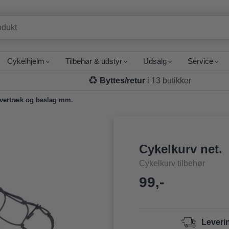
Cykelhjelm
Tilbehør & udstyr
Udsalg
Service
Byttes/retur
i 13 butikker
overtræk og beslag mm.
Cykelkurv net.
Cykelkurv tilbehør
99,-
Leveri