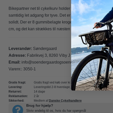
Bikepartner net til cykelkurv holder dine varer på plads i c
samtidig let adgang for tyve. Det er fremstillet i kraftigt g
solidt. Der er 8 gummibelagte kroge til fastgørelse på kurv
cm, og det kan strækkes til næsten det dobbelte.
Leverandør:
Søndergaard
Adresse:
Fabrikvej 3, 8260 Viby J
Email:
info@soendergaardogsoenner.dk
Varenr.:
3050-1
Gratis fragt:
Gratis fragt ved køb over kr. 349- (
Gælder kun udstyr
)
Levering:
Leveringstid 2-8 hverdage, hvis varen er på lager i butik
Returret:
14 dage
Reklamation:
2 år
Sikkerhed:
Medlem af
Danske Cykelhandlere
Brug for hjælp?
Skriv endelig til os, hvis du har spørgmål