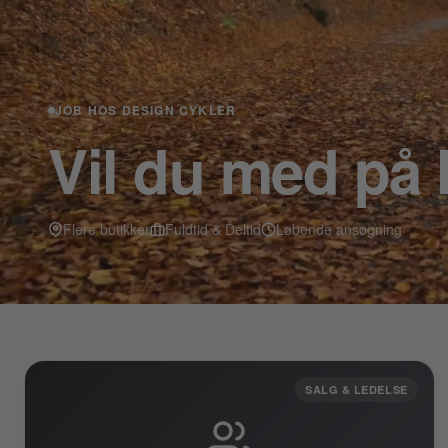
JOB HOS DESIGN CYKLER
Vil du med på 
Flere butikker
Fuldtid & Deltid
Løbende ansøgning
SALG & LEDELSE