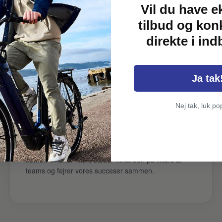
Vil du have e
Hvorfor arbejde hos Design Cykler
tilbud og kon
r et inspirerende og trygt arbejdsmiljø, hvor vi brænder for vores
direkte i in
det sjovt sammen undervejs.
Ja tak
Nej tak, luk po
Stærkt fællesskab
Vores arbejdskultur er præget af samarbejde og højt
humør. Vi løfter i flok, støtter hinanden på tværs af
teams og fejrer vores succeser sammen.