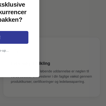
ksklusive
?
kurrencer
 fag og har
dbakken?
!
p-up...
Personlig udvikling
Nye teknologier og løbende uddannelse er nøglen til
vores succes. Vi investerer i din faglige vækst gennem
produktkurser, certificeringer og ledelsessparring.