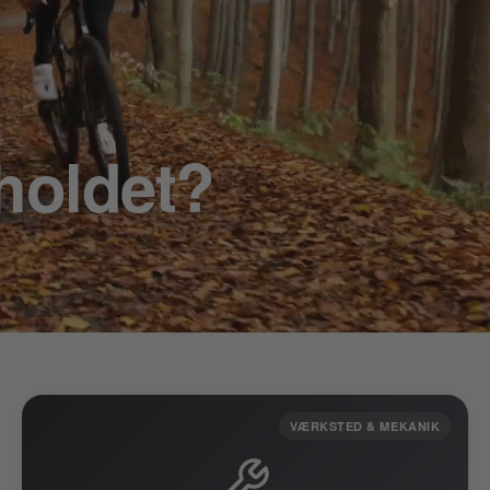
holdet?
VÆRKSTED & MEKANIK