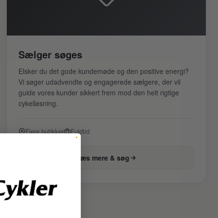
Sælger søges
Elsker du det gode kundemøde og den positive energi?
Vi søger udadvendte og engagerede sælgere, der vil
guide vores kunder sikkert frem mod den helt rigtige
cykelløsning.
Flere butikker
Fuldtid
Læs mere & søg