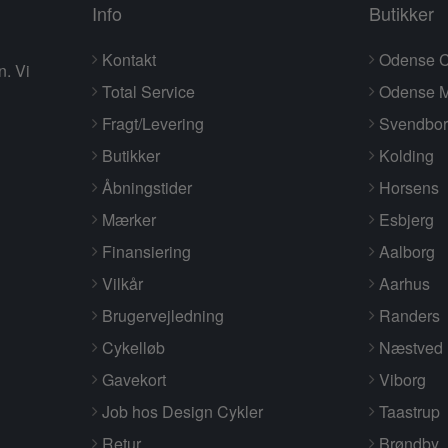
Info
Butikker
Kontakt
Odense C
n. Vi
Total Service
Odense M
Fragt/Levering
Svendbo
Butikker
Kolding
Åbningstider
Horsens
Mærker
Esbjerg
Finansiering
Aalborg
Vilkår
Aarhus
Brugervejledning
Randers
Cykelløb
Næstved
Gavekort
Viborg
Job hos Design Cykler
Taastrup
Retur
Brøndby