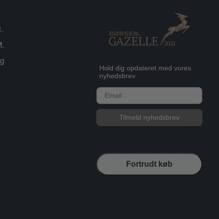
.
.
rg
Hold dig opdateret med vores
nyhedsbrev
E-mail
Tilmeld nyhedsbrev
Fortrudt køb