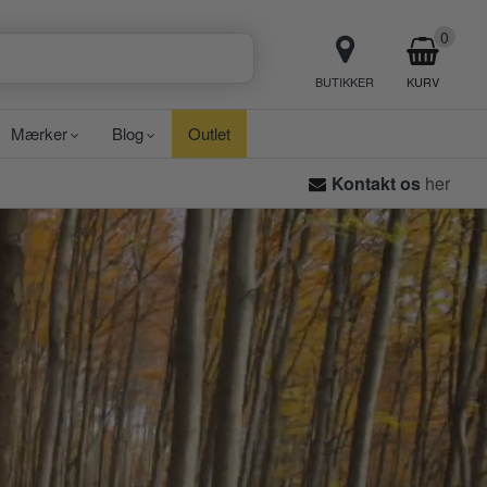
0
BUTIKKER
KURV
Mærker
Blog
Outlet
Kontakt os
her