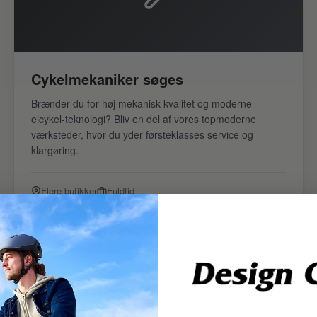
Cykelmekaniker søges
Brænder du for høj mekanisk kvalitet og moderne
elcykel-teknologi? Bliv en del af vores topmoderne
værksteder, hvor du yder førsteklasses service og
klargøring.
Flere butikker
Fuldtid
Læs mere & søg