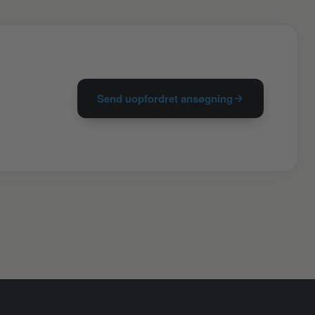
Send uopfordret ansøgning