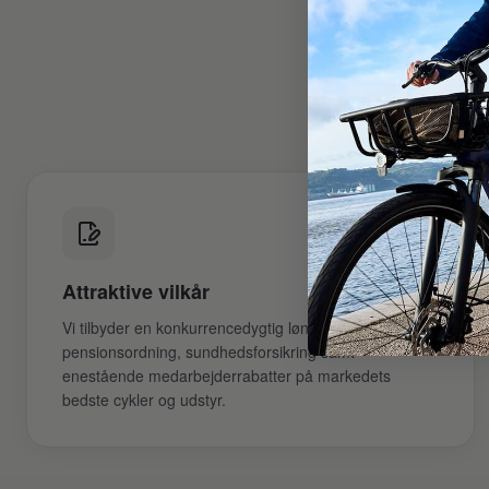
Vi tilbyde
Attraktive vilkår
Vi tilbyder en konkurrencedygtig lønpakke med
pensionsordning, sundhedsforsikring samt
enestående medarbejderrabatter på markedets
bedste cykler og udstyr.