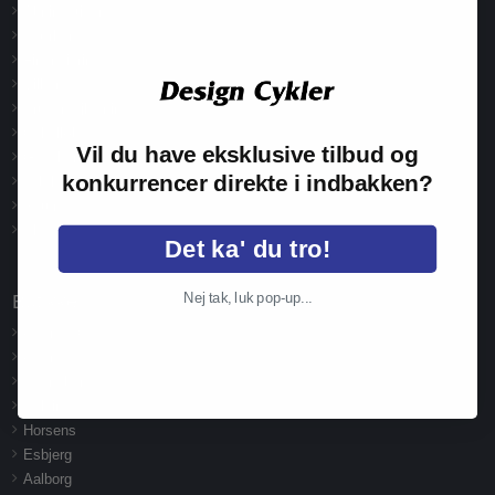
Åbningstider
Mærker
Finansiering
Vilkår
Brugervejledning
Cykelløb
Vil du have eksklusive tilbud og
Gavekort
konkurrencer direkte i indbakken?
Job hos Design Cykler
Retur
Blog
Det ka' du tro!
Nej tak, luk pop-up...
Butikker
Odense C.
Odense M.
Svendborg
Kolding
Horsens
Esbjerg
Aalborg