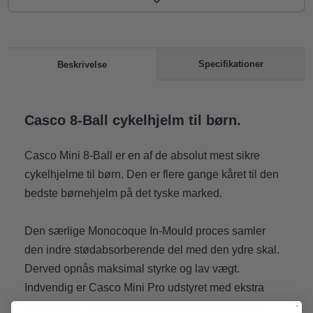
Specifikationer
Beskrivelse
Casco 8-Ball cykelhjelm til børn.
Casco Mini 8-Ball er en af de absolut mest sikre
cykelhjelme til børn. Den er flere gange kåret til den
bedste børnehjelm på det tyske marked.
Den særlige Monocoque In-Mould proces samler
den indre stødabsorberende del med den ydre skal.
Derved opnås maksimal styrke og lav vægt.
Indvendig er Casco Mini Pro udstyret med ekstra
fine indlæg, som gør hjelmen blød og komfortabel