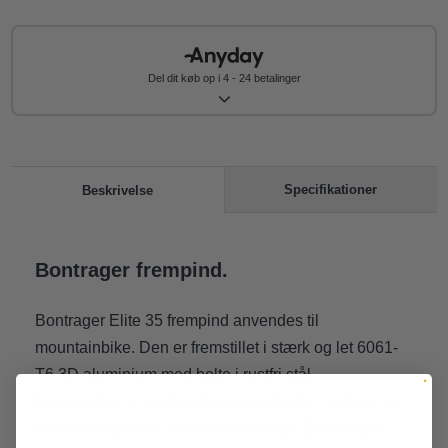
Del dit køb op i 4 - 24 betalinger
Specifikationer
Beskrivelse
Bontrager frempind.
Bontrager Elite 35 frempind anvendes til
mountainbike. Den er fremstillet i stærk og let 6061-
T6 3D aluminium med bolte i rustfri stål.
Frempinden er godkendt til brug på styr i carbon, og
den er kompatibel med Blendr-udstyr. Den bruges