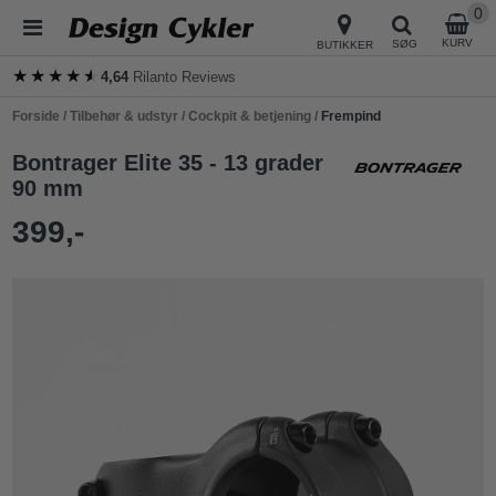
0
KURV
SØG
BUTIKKER
★★★★★
★★★★★
4,64
Rilanto Reviews
Forside
/
Tilbehør & udstyr
/
Cockpit & betjening
/
Frempind
Bontrager Elite 35 - 13 grader
90 mm
399,-