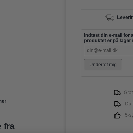
Leveri
Indtast din e-mail for 
produktet er på lager
Underret mig
Grat
ner
Du k
5-st
 fra