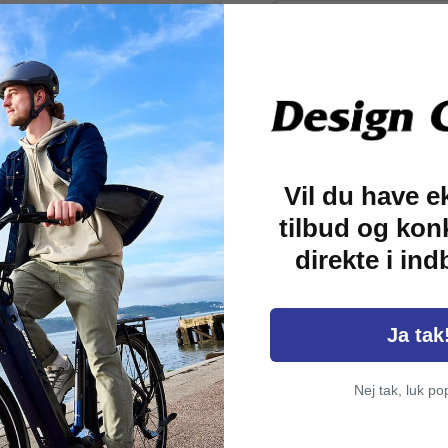
mpe, som er velegnet til
den lynhurtigt pumper dine
lket giver dig god kontrol
Vil du have e
ventiler og almindelige
tilbud og kon
mer. Kompakt Bontrager
direkte i in
mmen bag på trøjen. Der
mountainbike.
Ja tak
Nej tak, luk po