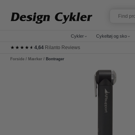
Cykler
Cykeltøj og sko
★★★★★
★★★★★
4,64
Rilanto Reviews
Forside
/
Mærker
/
Bontrager