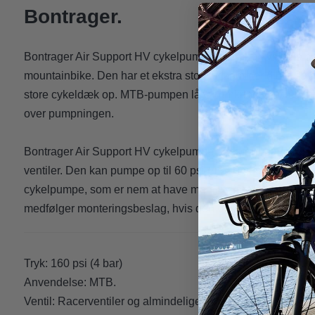
Bontrager.
Bontrager Air Support HV cykelpumpe er en højkvalitets pu
mountainbike. Den har et ekstra stort luftkammer (HV), så 
store cykeldæk op. MTB-pumpen låser omkring ventilen, hvi
over pumpningen.
Bontrager Air Support HV cykelpumpe passer til både racer
ventiler. Den kan pumpe op til 60 psi (4 bar) uden proble
cykelpumpe, som er nem at have med i rygsækken eller lo
medfølger monteringsbeslag, hvis den ønskes sat på din 
Tryk: 160 psi (4 bar)
Anvendelse: MTB.
Ventil: Racerventiler og almindelige ventiler.