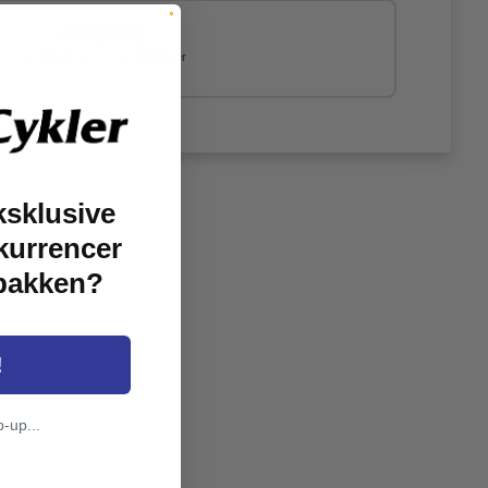
Del dit køb op i 4 - 24 betalinger
ksklusive
kurrencer
dbakken?
!
p-up...