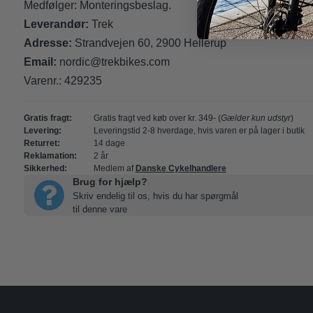
Medfølger: Monteringsbeslag.
Leverandør:
Trek
Adresse:
Strandvejen 60, 2900 Hellerup
Email:
nordic@trekbikes.com
Varenr.:
429235
Gratis fragt:
Gratis fragt ved køb over kr. 349- (
Gælder kun udstyr
)
Levering:
Leveringstid 2-8 hverdage, hvis varen er på lager i butik
Returret:
14 dage
Reklamation:
2 år
Sikkerhed:
Medlem af
Danske Cykelhandlere
Brug for hjælp?
Skriv endelig til os, hvis du har spørgmål
til denne vare