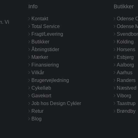
Info
Butikker
Kontakt
Odense C
n. Vi
Total Service
Odense M
Fragt/Levering
Svendbo
Butikker
Kolding
Åbningstider
Horsens
Mærker
Esbjerg
Finansiering
Aalborg
Vilkår
Aarhus
Brugervejledning
Randers
Cykelløb
Næstved
Gavekort
Viborg
Job hos Design Cykler
Taastrup
Retur
Brøndby
Blog