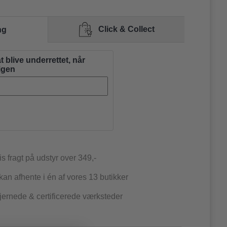
Click & Collect
ng
at blive underrettet, når
 igen
is fragt på udstyr over 349,-
an afhente i én af vores 13 butikker
jernede & certificerede værksteder