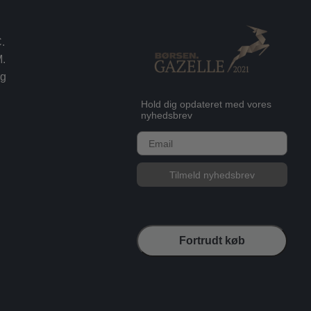
.
.
rg
Hold dig opdateret med vores
nyhedsbrev
E-mail
Tilmeld nyhedsbrev
Fortrudt køb