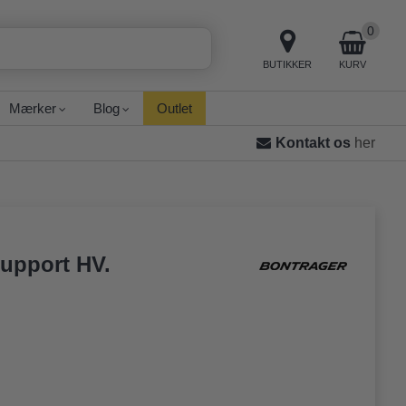
0
BUTIKKER
KURV
Mærker
Blog
Outlet
Kontakt os
her
Support HV.