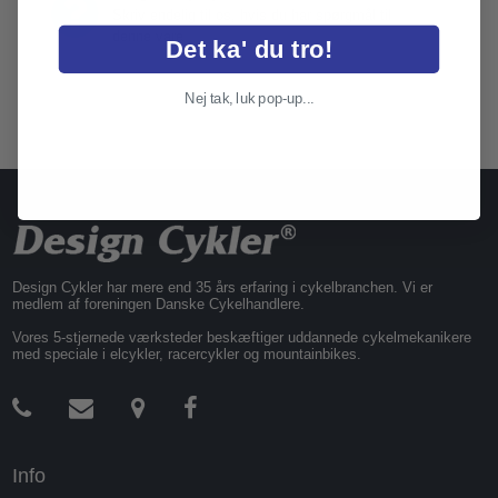
Skriv endelig til os, hvis du har spørgmål til
denne vare
Det ka' du tro!
Nej tak, luk pop-up...
Design Cykler har mere end 35 års erfaring i cykelbranchen. Vi er
medlem af foreningen Danske Cykelhandlere.
Vores 5-stjernede værksteder beskæftiger uddannede cykelmekanikere
med speciale i elcykler, racercykler og mountainbikes.
Info