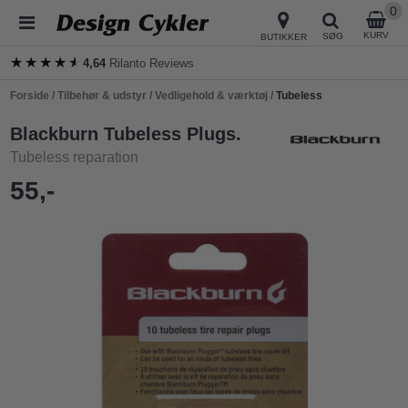
0
KURV
SØG
BUTIKKER
★★★★★
★★★★★
4,64
Rilanto Reviews
Forside
/
Tilbehør & udstyr
/
Vedligehold & værktøj
/
Tubeless
Blackburn Tubeless Plugs.
Tubeless reparation
55,-