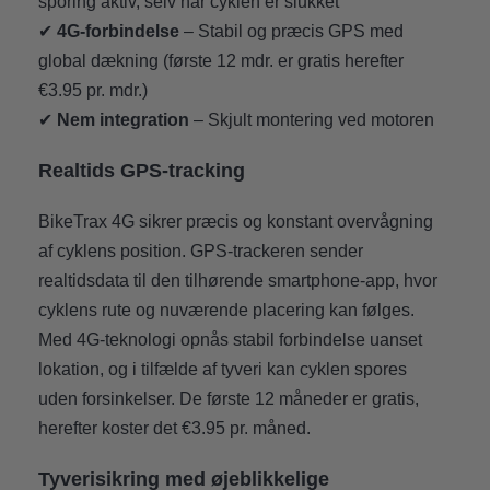
sporing aktiv, selv når cyklen er slukket
✔
4G-forbindelse
– Stabil og præcis GPS med
global dækning (første 12 mdr. er gratis herefter
€3.95 pr. mdr.)
✔
Nem integration
– Skjult montering ved motoren
Realtids GPS-tracking
BikeTrax 4G sikrer præcis og konstant overvågning
af cyklens position. GPS-trackeren sender
realtidsdata til den tilhørende smartphone-app, hvor
cyklens rute og nuværende placering kan følges.
Med 4G-teknologi opnås stabil forbindelse uanset
lokation, og i tilfælde af tyveri kan cyklen spores
uden forsinkelser. De første 12 måneder er gratis,
herefter koster det €3.95 pr. måned.
Tyverisikring med øjeblikkelige