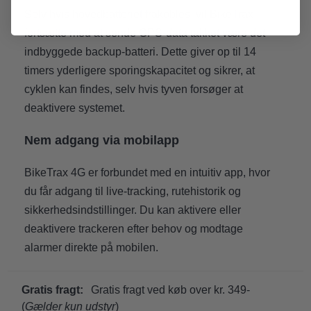
Selv hvis hovedbatteriet frakobles, vil BikeTrax
fortsætte med at sende GPS-data takket være det
indbyggede backup-batteri. Dette giver op til 14
timers yderligere sporingskapacitet og sikrer, at
cyklen kan findes, selv hvis tyven forsøger at
deaktivere systemet.
Nem adgang via mobilapp
BikeTrax 4G er forbundet med en intuitiv app, hvor
du får adgang til live-tracking, rutehistorik og
sikkerhedsindstillinger. Du kan aktivere eller
deaktivere trackeren efter behov og modtage
alarmer direkte på mobilen.
Gratis fragt:
Gratis fragt ved køb over kr. 349-
(
Gælder kun udstyr
)